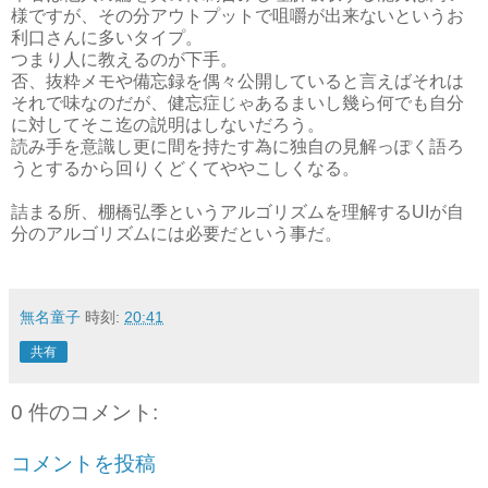
様ですが、その分アウトプットで咀嚼が出来ないというお
利口さんに多いタイプ。
つまり人に教えるのが下手。
否、抜粋メモや備忘録を偶々公開していると言えばそれは
それで味なのだが、健忘症じゃあるまいし幾ら何でも自分
に対してそこ迄の説明はしないだろう。
読み手を意識し更に間を持たす為に独自の見解っぽく語ろ
うとするから
回りくどくて
ややこしくなる。
詰まる所、棚橋弘季というアルゴリズムを理解するUIが自
分のアルゴリズムには必要だという事だ。
無名童子
時刻:
20:41
共有
0 件のコメント:
コメントを投稿