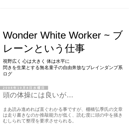
Wonder White Worker ~ ブ
レーンという仕事
視野広く 心は大きく 体は水平に
閃きを生業とする無名童子の自由奔放なブレインダンプ系
ログ
2008年10月8日水曜日
頭の体操には良いが…
まあ読み進めれば直ぐわかる事ですが、
棚橋弘季氏の文章
は走り書きなのか推敲能力が低く、読む度に頭の中を掻き
むしられて整理を要求させられる。