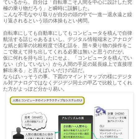
ているから、自分は「自転車こそ人間を中心に設計した究
極の乗り物だろう」と瞬時に誤解した。
こんな不毛なやり取りが自分の頭の中で一進一退永遠と繰
り返されるという頭の体操もとい拷問。
自転車にしても自動車にしてもコンピュータを積んで自律
航法する話じゃあるまいし、デジタル情報端末とアナログ
な紙と鉛筆の比較程度で済む話を、態々乗り物の操作をこ
こで敢えて持ち出してくれる必要は無いと思うのだが。
仮に何れを持ち出したにせよ、「コンピュータを積んでい
ない（介していない）から人間の手足の延長線上で直接理
解出来る」と言えばいいだけの話だ。
ならばいっそうの事、下図のマインドマップの様にデジタ
ル対アナログではなくデジデジ同士の甲乙で比較してくれ
た方がよっぽど分かり易い。