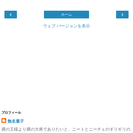
‹
›
ホーム
ウェブ バージョンを表示
プロフィール
無名童子
裸の王様より裸の大将でありたいと、ニートとニーチェのギリギリの