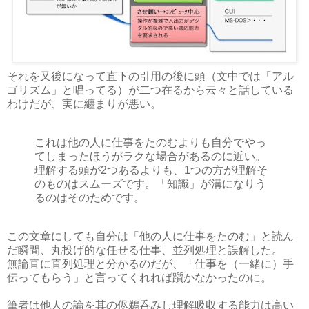
それを又後になって直下の引用の後に頭（文中では「アル
ゴリズム」と唱ってる）が二つ在るから云々と話している
わけだが、実に纏まりが悪い。
これは他の人に仕事をたのむよりも自分でやっ
てしまったほうがラクな場合があるのに近い。
理解する頭が2つあるよりも、1つの方が理解そ
のものはスムーズです。「知識」が溝になりう
るのはそのためです。
この文章にしても自分は「他の人に仕事をたのむ」と読ん
だ瞬間、丸投げ的な任せる仕事、並列処理と誤解した。
無論直に直列処理と分かるのだが、「仕事を（一緒に）手
伝ってもらう」と言ってくれれば躓かなかったのに。
筆者は他人の論を其の侭鵜呑みし理解吸収する能力は高い