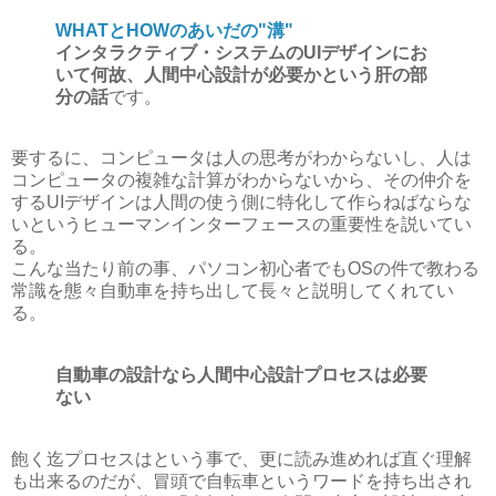
WHATとHOWのあいだの"溝"
インタラクティブ・システムの
UI
デザインにお
いて何故、人間中心設計が必要かという肝の部
分の話
です。
要するに、コンピュータは人の思考がわからないし、人は
コンピュータの複雑な計算がわからないから、その仲介を
する
UI
デザインは人間の使う側に特化して作らねばならな
いというヒューマンインターフェースの重要性を説いてい
る。
こんな当たり前の事、パソコン初心者でもOSの件で教わる
常識を態々自動車を持ち出して長々と説明してくれてい
る。
自動車の設計なら人間中心設計プロセスは必要
ない
飽く迄プロセスはという事で、更に読み進めれば直ぐ理解
も出来るのだが、冒頭で自転車というワードを持ち出され