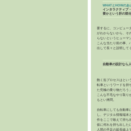
WHATとHOWのあ
インタラクティブ
要かという肝の部
要するに、コンピュー
がわからないから、そ
らないというヒューマ
こんな当たり前の事、
出して長々と説明して
自動車の設計なら
飽く迄プロセスはとい
転車というワードを持
た究極の乗り物だろう
こんな不毛なやり取り
もとい拷問。
自転車にしても自動車
し、デジタル情報端末
作をここで敢えて持ち
仮に何れを持ち出した
人間の手足の延長線上