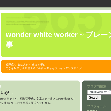
wonder white worker ~ 
事
視野広く 心は大きく 体は水平に
閃きを生業とする無名童子の自由奔放なブレインダンプ系ログ
日
ブログ内検索
良いが…
わかる事ですが、
棚橋弘季氏の文章は走り書きなのか推敲能力
中を掻きむしられて整理を要求させられる。
プロフィール