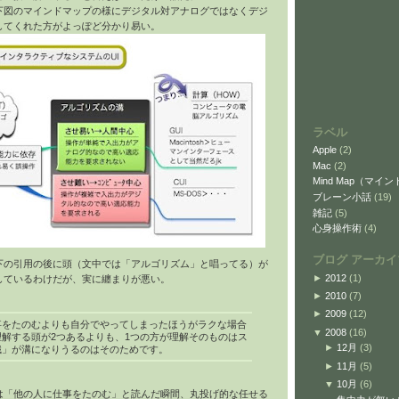
下図のマインドマップの様にデジタル対アナログではなくデジ
してくれた方がよっぽど分かり易い。
ラベル
Apple
(2)
Mac
(2)
Mind Map（マイ
ブレーン小話
(19)
雑記
(5)
心身操作術
(4)
ブログ アーカイ
下の引用の後に頭（文中では「アルゴリズム」と唱ってる）が
►
2012
(1)
しているわけだが、実に纏まりが悪い。
►
2010
(7)
►
2009
(12)
事をたのむよりも自分でやってしまったほうがラクな場合
▼
2008
(16)
解する頭が2つあるよりも、1つの方が理解そのものはス
►
12月
(3)
識」が溝になりうるのはそのためです。
►
11月
(5)
▼
10月
(6)
は「他の人に仕事をたのむ」と読んだ瞬間、丸投げ的な任せる