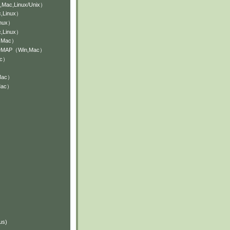
,Mac,Linux/Unix）
,Linux）
inux）
,Linux）
n,Mac）
NDMAP（Win,Mac）
ac）
Mac）
Mac）
）
）
us)