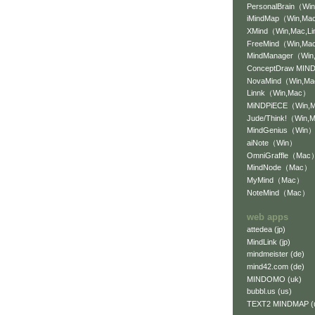
PersonalBrain（Win
iMindMap（Win,Mac
XMind（Win,Mac,L
FreeMind（Win,Mac
MindManager（Wi
ConceptDraw MI
NovaMind（Win,M
Linnk（Win,Mac）
MiNDPiECE（Win,
Jude/Think!（Win,
MindGenius（Win
aiNote（Win）
OmniGraffle（Mac
MindNode（Mac）
MyMind（Mac）
NoteMind（Mac）
web apps
attedea (jp)
MindLink (jp)
mindmeister (de)
mind42.com (de)
MINDOMO (uk)
bubbl.us (us)
TEXT2 MINDMAP (