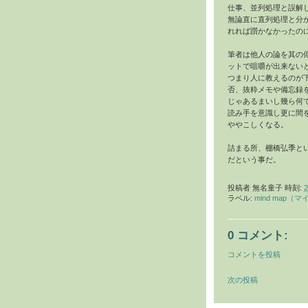
仕事、並列処理と誤解
無論直に直列処理と分
れれば躓かなかったの
筆者は他人の論を其の
ットで咀嚼が出来ない
つまり人に教えるのが
否、抜粋メモや備忘録
じゃあるまいし幾ら何
読み手を意識し更に間
ややこしくなる。
詰まる所、棚橋弘季と
だという事だ。
投稿者
無名童子
時刻:
2
ラベル:
mind map（
0 コメント:
コメントを投稿
次の投稿