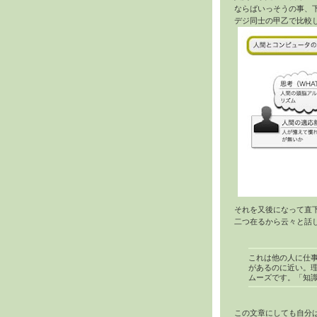
ならばいっそうの事、
デジ同士の甲乙で比較
それを又後になって直
二つ在るから云々と話
これは他の人に仕
があるのに近い。理
ムーズです。「知
この文章にしても自分