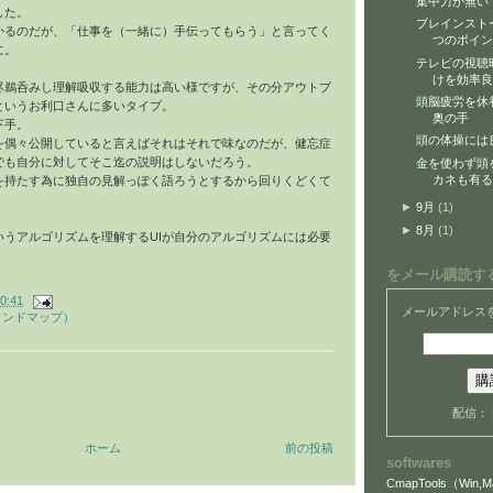
集中力が無い
した。
ブレインスト
かるのだが、「仕事を（一緒に）手伝ってもらう」と言ってく
つのポイン
に。
テレビの視聴
けを効率良
侭鵜呑みし理解吸収する能力は高い様ですが、その分アウトプ
頭脳疲労を休
というお利口さんに多いタイプ。
奥の手
下手。
頭の体操には
を偶々公開していると言えばそれはそれで味なのだが、健忘症
でも自分に対してそこ迄の説明はしないだろう。
金を使わず頭
カネも有る
を持たす為に独自の見解っぽく語ろうとするから
回りくどくて
►
9月
(1)
►
8月
(1)
いうアルゴリズムを理解するUIが自分のアルゴリズムには必要
をメール購読す
0:41
メールアドレス
マインドマップ）
配信：
ホーム
前の投稿
softwares
CmapTools（Win,Ma