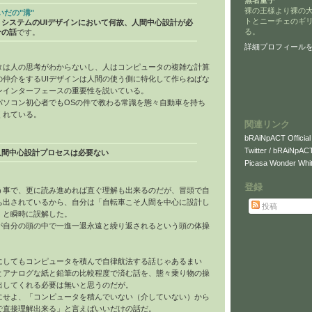
無名童子
裸の王様より裸の
いだの"溝"
トとニーチェのギ
・システムの
UI
デザインにおいて何故、人間中心設計が必
る。
分の話
です。
詳細プロフィール
タは人の思考がわからないし、人はコンピュータの複雑な計算
の仲介をする
UI
デザインは人間の使う側に特化して作らねばな
ンインターフェースの重要性を説いている。
パソコン初心者でもOSの件で教わる常識を態々自動車を持ち
くれている。
関連リンク
bRAiNpACT Official
Twitter / bRAiNpAC
人間中心設計プロセスは必要ない
Picasa Wonder Whit
登録
う事で、更に読み進めれば直ぐ理解も出来るのだが、冒頭で自
ち出されているから、自分は「自転車こそ人間を中心に設計し
投稿
」と瞬時に誤解した。
が自分の頭の中で一進一退永遠と繰り返されるという頭の体操
にしてもコンピュータを積んで自律航法する話じゃあるまい
とアナログな紙と鉛筆の比較程度で済む話を、態々乗り物の操
出してくれる必要は無いと思うのだが。
にせよ、「コンピュータを積んでいない（介していない）から
で直接理解出来る」と言えばいいだけの話だ。