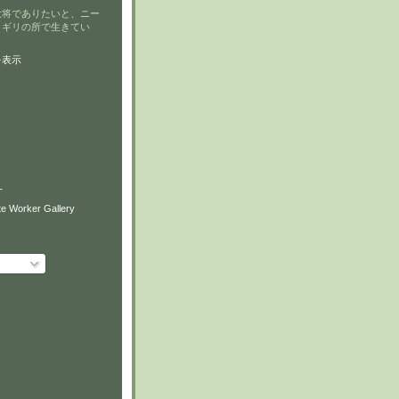
大将でありたいと、ニー
リギリの所で生きてい
を表示
T
e Worker Gallery