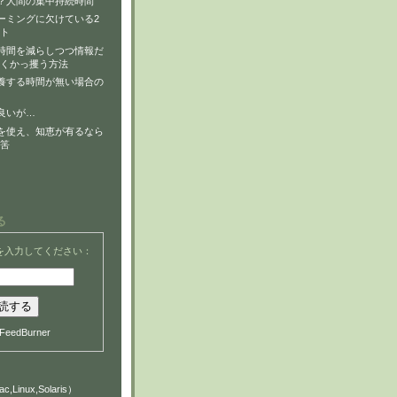
？人間の集中持続時間
ーミングに欠けている2
ト
時間を減らしつつ情報だ
くかっ攫う方法
養する時間が無い場合の
良いが…
を使え、知恵が有るなら
筈
る
を入力してください：
FeedBurner
c,Linux,Solaris）