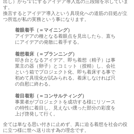
出し）から“1”にするアイデア導入迄の三段階を示していま
す。
換言するとアイデア導入という具現化への道筋の目処が立
つ所迄が私の実務という事になります。
着眼着手
（＝マイニング）
アイデアの種となる着眼点を見出したら、直ち
にアイデアの発散に着手する。
着想着床
（＝プランニング）
叩き台となるアイデア、即ち着想（精子）は事
業主の器（卵子）とコミット（授精）し、会社
という箱でプロジェクト化、即ち着床する事で
初めて具現化が試みられる。着床しなければ只
の自慰に終わる。
着目着彩
（＝コンサルティング）
事業者がプロジェクトを成功する様にリソース
の特性に着目し、見えない燻った部分の彩度を
上げ啓発して行く。
全ては単なる思い付きに止めず、真に迫る着想を社会の役
に立つ様に世へ送り出す為の理念です。