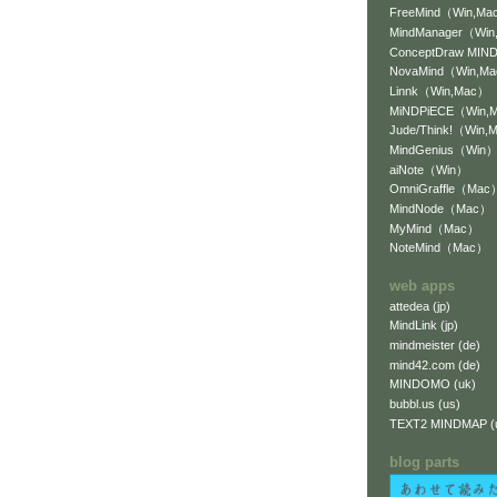
FreeMind（Win,Mac
MindManager（Wi
ConceptDraw MI
NovaMind（Win,M
Linnk（Win,Mac）
MiNDPiECE（Win,
Jude/Think!（Win,
MindGenius（Win
aiNote（Win）
OmniGraffle（Mac
MindNode（Mac）
MyMind（Mac）
NoteMind（Mac）
web apps
attedea (jp)
MindLink (jp)
mindmeister (de)
mind42.com (de)
MINDOMO (uk)
bubbl.us (us)
TEXT2 MINDMAP (
blog parts