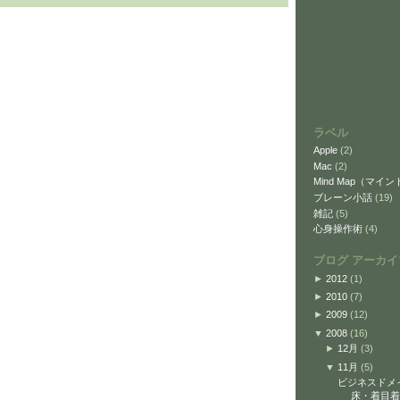
ラベル
Apple
(2)
Mac
(2)
Mind Map（マイ
ブレーン小話
(19)
雑記
(5)
心身操作術
(4)
ブログ アーカイ
►
2012
(1)
►
2010
(7)
►
2009
(12)
▼
2008
(16)
►
12月
(3)
▼
11月
(5)
ビジネスドメ
床・着目着