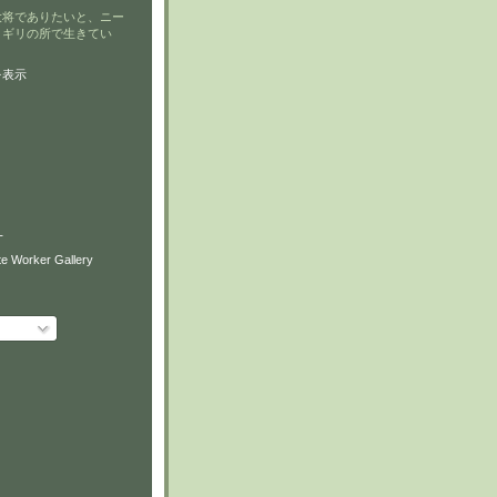
大将でありたいと、ニー
リギリの所で生きてい
を表示
T
e Worker Gallery