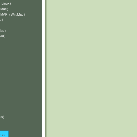
,Linux）
n,Mac）
NDMAP（Win,Mac）
ac）
Mac）
Mac）
）
）
us)