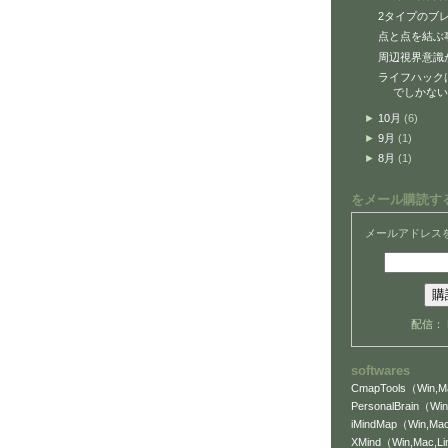
2タイプのブ
点と点を結ぶ
周辺視界意識
ライフハック
でしかない
►
10月
(6)
►
9月
(1)
►
8月
(1)
をメール購読す
メールアドレス
配信：
softwares
CmapTools（Win,Ma
PersonalBrain（Win
iMindMap（Win,Mac
XMind（Win,Mac,L