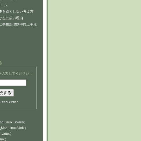
レーン
事を線としない考え方
が左に広い理由
は事務処理効率向上手段
る
を入力してください：
FeedBurner
c,Linux,Solaris）
,Mac,Linux/Unix）
,Linux）
inux）