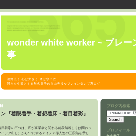
wonder white worker ~ 
事
視野広く 心は大きく 体は水平に
閃きを生業とする無名童子の自由奔放なブレインダンプ系ログ
曜日
ブログ内検索
イン『着眼着手・着想着床・着目着彩』
着目着彩の三つは、私が事業者と関わる前段階若しくは関わっ
プロフィール
イデア出し）から“1”にするアイデア導入迄の三段階を示し