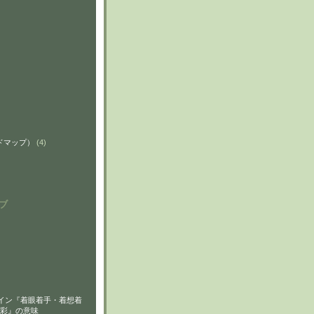
ンドマップ）
(4)
ブ
イン『着眼着手・着想着
彩』の意味