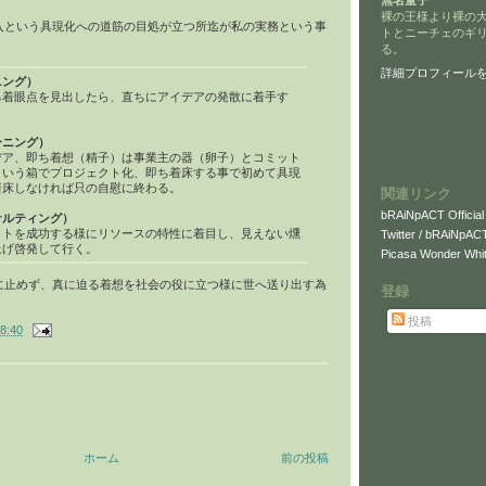
無名童子
裸の王様より裸の
入という具現化への道筋の目処が立つ所迄が私の実務という事
トとニーチェのギ
る。
詳細プロフィール
ニング）
る着眼点を見出したら、直ちにアイデアの発散に着手す
ンニング）
デア、即ち着想（精子）は事業主の器（卵子）とコミット
という箱でプロジェクト化、即ち着床する事で初めて具現
着床しなければ只の自慰に終わる。
関連リンク
bRAiNpACT Official
サルティング）
クトを成功する様にリソースの特性に着目し、見えない燻
Twitter / bRAiNpAC
上げ啓発して行く。
Picasa Wonder Whit
に止めず、真に迫る着想を社会の役に立つ様に世へ送り出す為
登録
投稿
8:40
ホーム
前の投稿