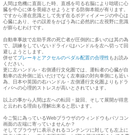
人間は危機に直面した時、直感を司る右脳により咄嗟に心
臓を中心に体を畏縮させようとする防御本能が有ります。
ですから潜在意識として先ず在るボディイメージの中心は
心臓にあり、その誤差をかばう為に必然的に左視野に意識
が膨らむわけです。
自動車事故で左助手席の死亡者が圧倒的に多いのは其の為
で、訓練をしていないドライバはハンドルを左へ切って回
避しようとします。
併せて
ブレーキとアクセルのペダル配置の合理性
もお読み
ください。
更に左ハンドル・右側通行文化圏では、運転者の心臓が自
動車の左外側に近いだけでなく左車線の対向車側にも近い
為、日本や英国の右ハンドル・左側通行文化圏よりもドラ
イバへの心理的ストレスが高いとされています。
以上の事から人間は左への転回・旋回、そして展開が得意
と云われる理由も理解出来ると思います。
今ご覧に為っているWebブラウザのウィンドウもパソコン
画面の左端に寄っていませんか？
そしてブラウザに表示されるコンテンツに対しても左上に