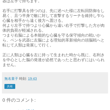
器は左手で持ちます。
右手に打撃具を持つのは、先に述べた様に左転回防御をし
易く、且つ半身で敵に対して攻撃するリーチを維持し乍ら
心臓を相手から遠く後方へ置ける。
何より左手で持つより心臓から遠い右手で打撃した方が肉
体的負荷が軽減される。
つまり右脳による本能的な心臓を守る保守傾向の戦いか
ら、ペンを武器に左脳による理知的革新傾向の頭脳戦へと
転じて人類は発展して行く。
正に人類は心臓を左に持って生まれた時から既に、右利き
を中心とした脳の発達が必然であったと思わずにはいられ
ません。
無名童子
時刻:
19:43
共有
0 件のコメント: