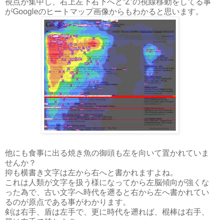
視点が集中し、右上左下右下へと“Z”の視線移動をしてる事
がGoogleのヒートマップ画像からもわかると思います。
他にも食事に出る焼き魚の御頭も左を向いて置かれていま
せんか？
抑も横書き文字は左から右へと書かれますよね。
これは人類が文字を扱う様になってから左脳傾向が強くな
った為で、古い文字へ時代を遡ると右から左へ書かれてい
るのが原点である事がわかります。
剣は右手、盾は左手で、更に時代を遡れば、棍棒は右手、