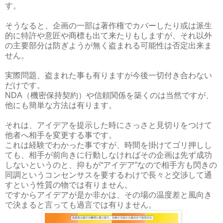
す。
そうなると、企画の一部は著作権でカバーしたり或は派生
的に特許や意匠や商標も出て来たりもしますが、それ以外
の主要部分は防ぎようが無く盗まれる可能性は否定出来ま
せん。
実際問題、盗まれた事も有りますが今後一切付き合わない
だけです。
NDA（機密保持契約）や信頼関係を築くのは当然ですが、
他にも簡単な方法は有ります。
それは、アイデアを提示した時にさっさと見切りをつけて
他者へ相手を変更する事です。
これは経験でわかった事ですが、時間を掛けてゴリ押しし
ても、相手が前向きに行動しなければその企画は先ず成功
しないというのと、抑もが“アイデア”なので相手方も閃きの
同調というコンセンサスを要するわけで長々と交渉して通
すという性質の物では有りません。
ですからアイデアが是か非かは、その場の温度差と風向き
で決まると言っても過言では有りません。