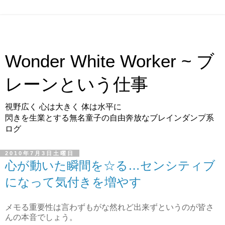
Wonder White Worker ~ ブ
レーンという仕事
視野広く 心は大きく 体は水平に
閃きを生業とする無名童子の自由奔放なブレインダンプ系
ログ
2010年7月3日土曜日
心が動いた瞬間を☆る…センシティブ
になって気付きを増やす
メモる重要性は言わずもがな然れど出来ずというのが皆さ
んの本音でしょう。