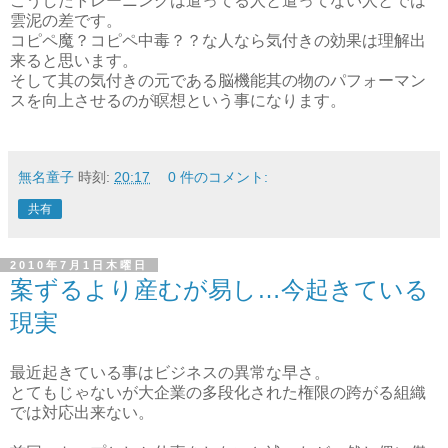
こうしたトレーニングは遣ってる人と遣ってない人とでは
雲泥の差です。
コピペ魔？コピペ中毒？？な人なら気付きの効果は理解出
来ると思います。
そして其の気付きの元である脳機能其の物のパフォーマン
スを向上させるのが瞑想という事になります。
無名童子
時刻:
20:17
0 件のコメント:
共有
2010年7月1日木曜日
案ずるより産むが易し…今起きている
現実
最近起きている事はビジネスの異常な早さ。
とてもじゃないが大企業の多段化された権限の跨がる組織
では対応出来ない。