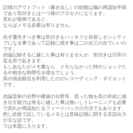
記憶のアウトプット（書き出し）の効能は脳の再認知手段
であり気付きとは一つ後のプロセスになります。
其れが面倒であると。
ならばメモる必要は有りません。
先ず優先すべき事は気付きをハッキリと自覚しセンシティ
ブになる事であって記録に残す事は二の次三の次でいいの
です。
勿論記録するに越した事は有りませんが、気付きは日常の
至る所で起きます。
もしあなたがメモ魔なら、メモらなかった時のショックた
るや相当な時間引き摺るでしょう。
其の強迫観念を利用したのがレコーディング・ダイエット
です。
勿論芸術の分野や建築の分野等、思った物を其の侭絵に描
き出す能力は有るに越した事は無いしトレーニングも必要
で其れが再認知たるフィードバックの方法でもあります。
然し此処で話しているメモとは意味記憶に関する言語出力
が主な話です。
では本題に入ります。