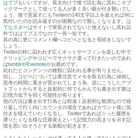
はてブ
もいいですが、長文向けで後で読む為に其れこそブ
ックマークとして使ってる人が多く良い癖が付き難いでし
ょう。後で見返すにもTwitterの140文字以上を超えれば何に
気付いたのか読み返すのが困難なので難しくなります。
は
てなスター
はサイトで実装されてないと使えないし其れ以
外でははてブ上でなので一長一短です。
其の為に更にコメント欄へコピペとなると長続きしないで
しょう。
Twitterの枠に囚われず広くネットサーフィンを楽しむ中で
クリッピングやコピペでサクサク遣って行きたいのであれ
ば
tumblr
や
Evernote
がお薦めです。
此れだとコンテンツの種類に囚われる事が有りません。
但し、コピペについては要注意でメモを取る行為に傾倒し
思考の時間に重きが置かれてしまう為、逆にこうしたアプ
トプットからすると反射的に何でもかんでも書き出す癖は
記憶力低下を招く可能性が有ります。
他の方法は書き出す行為とは程遠く反射的な観測なので繰
り返して行く内にカウンタの場合であればカウント後に気
付きを憶えていたくなるし、Twitterであれば☆った履歴を
遡りたくなる様な迂路覚えという記憶力の高まりを示す記
憶を思い出そうとする衝動が起きます。