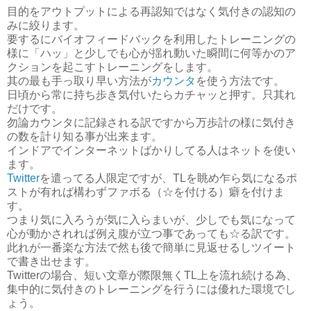
目的をアウトプットによる再認知ではなく気付きの認知の
みに絞ります。
要するにバイオフィードバックを利用したトレーニングの
様に「ハッ」と少しでも心が揺れ動いた瞬間に何等かのア
クションを起こすトレーニングをします。
其の最も手っ取り早い方法が
カウンタ
を使う方法です。
日頃から常に持ち歩き気付いたらカチャッと押す。只其れ
だけです。
勿論カウンタに記録される訳ですから万歩計の様に気付き
の数を計り知る事が出来ます。
インドアでインターネットばかりしてる人はネットを使い
ます。
Twitter
を遣ってる人限定ですが、TLを眺め乍ら気になるポ
ストが有れば構わずファボる（☆を付ける）癖を付けま
す。
つまり気に入ろうが気に入らまいが、少しでも気になって
心が動かされれば例え腹が立つ事であっても☆る訳です。
此れが一番楽な方法で然も後で簡単に見返せるしツイート
で書き出せます。
Twitterの場合、短い文章が際限無くTL上を流れ続ける為、
集中的に気付きのトレーニングを行うには優れた環境でし
ょう。