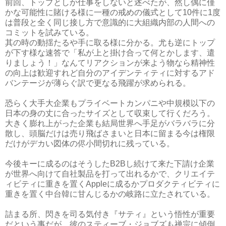
前回、トップとしか仕事をしないと述べたが、然し偶に僅
かな可能性に賭ける様に一種の戒めの儀式として10件に1度
は普段と全く同じ接し方で意識的に大組織内部の人間への
コミットを試みている。
其の時の動揺たるや手に取る様に分かる。尤も逆にトップ
が下す様な速答で「私が上と掛け合って何とかします、遣
りましょう！」なんてリアクションが来よう物なら精神性
の向上は歓迎すれど自分のアイデンティティに対するアド
バンテージが薄らぐ訳で更なる飛躍が求められる。
恐らく大手大企業もプライベートカンパニや中規模以下の
日本の身の丈に合ったサイズとして収束して行くだろう。
大きく膨れ上がった企業も結局世界へ手足がバラバラに分
散し、頭脳だけは売り飛ばさまいと日本に留まる今は権限
だけがデカい図体の侭小間切れに残っている。
今後キーに成るのはそうしたB2Bし続けて来た下請け企業
が世界へ向けて自社製品を打って出れるかで、クリエイテ
ィビティに重きを置くAppleに成るかプロダクティビティに
重きを置く中台韓に甘んじるかの岐路に立たされている。
詰まる所、閃きを司る気付き『サティ』という悟性が重要
だという事だが、彼のスティーブ・ジョブズも禅宗に傾倒