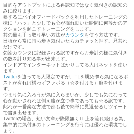
目的をアウトプットによる再認知ではなく気付きの認知の
みに絞ります。
要するにバイオフィードバックを利用したトレーニングの
様に「ハッ」と少しでも心が揺れ動いた瞬間に何等かのア
クションを起こすトレーニングをします。
其の最も手っ取り早い方法が
カウンタ
を使う方法です。
日頃から常に持ち歩き気付いたらカチャッと押す。只其れ
だけです。
勿論カウンタに記録される訳ですから万歩計の様に気付き
の数を計り知る事が出来ます。
インドアでインターネットばかりしてる人はネットを使い
ます。
Twitter
を遣ってる人限定ですが、TLを眺め乍ら気になるポ
ストが有れば構わずファボる（☆を付ける）癖を付けま
す。
つまり気に入ろうが気に入らまいが、少しでも気になって
心が動かされれば例え腹が立つ事であっても☆る訳です。
此れが一番楽な方法で然も後で簡単に見返せるしツイート
で書き出せます。
Twitterの場合、短い文章が際限無くTL上を流れ続ける為、
集中的に気付きのトレーニングを行うには優れた環境でし
ょう。