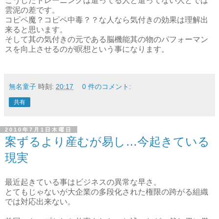
こうしたトレーニングは遣ってる人と遣ってない人とでは
雲泥の差です。
コピペ魔？コピペ中毒？？な人なら気付きの効果は理解出
来ると思います。
そして其の気付きの元である脳機能其の物のパフォーマン
スを向上させるのが瞑想という事になります。
無名童子
時刻:
20:17
0 件のコメント:
共有
2010年7月1日木曜日
案ずるより産むが易し…今起きている
現実
最近起きている事はビジネスの異常な早さ。
とてもじゃないが大企業の多段化された権限の跨がる組織
では対応出来ない。