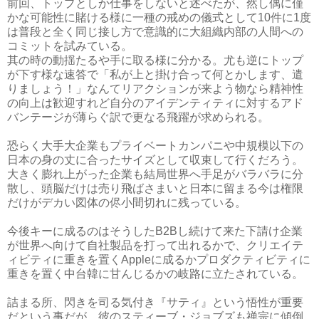
前回、トップとしか仕事をしないと述べたが、然し偶に僅
かな可能性に賭ける様に一種の戒めの儀式として10件に1度
は普段と全く同じ接し方で意識的に大組織内部の人間への
コミットを試みている。
其の時の動揺たるや手に取る様に分かる。尤も逆にトップ
が下す様な速答で「私が上と掛け合って何とかします、遣
りましょう！」なんてリアクションが来よう物なら精神性
の向上は歓迎すれど自分のアイデンティティに対するアド
バンテージが薄らぐ訳で更なる飛躍が求められる。
恐らく大手大企業もプライベートカンパニや中規模以下の
日本の身の丈に合ったサイズとして収束して行くだろう。
大きく膨れ上がった企業も結局世界へ手足がバラバラに分
散し、頭脳だけは売り飛ばさまいと日本に留まる今は権限
だけがデカい図体の侭小間切れに残っている。
今後キーに成るのはそうしたB2Bし続けて来た下請け企業
が世界へ向けて自社製品を打って出れるかで、クリエイテ
ィビティに重きを置くAppleに成るかプロダクティビティに
重きを置く中台韓に甘んじるかの岐路に立たされている。
詰まる所、閃きを司る気付き『サティ』という悟性が重要
だという事だが、彼のスティーブ・ジョブズも禅宗に傾倒