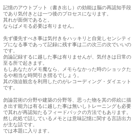
記憶のアウトプット（書き出し）の効能は脳の再認知手段
であり気付きとは一つ後のプロセスになります。
其れが面倒であると。
ならばメモる必要は有りません。
先ず優先すべき事は気付きをハッキリと自覚しセンシティ
ブになる事であって記録に残す事は二の次三の次でいいの
です。
勿論記録するに越した事は有りませんが、気付きは日常の
至る所で起きます。
もしあなたがメモ魔なら、メモらなかった時のショックた
るや相当な時間引き摺るでしょう。
其の強迫観念を利用したのがレコーディング・ダイエット
です。
勿論芸術の分野や建築の分野等、思った物を其の侭絵に描
き出す能力は有るに越した事は無いしトレーニングも必要
で其れが再認知たるフィードバックの方法でもあります。
然し此処で話しているメモとは意味記憶に関する言語出力
が主な話です。
では本題に入ります。