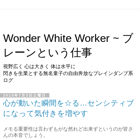
Wonder White Worker ~ ブ
レーンという仕事
視野広く 心は大きく 体は水平に
閃きを生業とする無名童子の自由奔放なブレインダンプ系
ログ
2010年7月3日土曜日
心が動いた瞬間を☆る…センシティブ
になって気付きを増やす
メモる重要性は言わずもがな然れど出来ずというのが皆さ
んの本音でしょう。