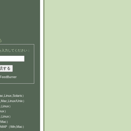
る
を入力してください：
FeedBurner
c,Linux,Solaris）
,Mac,Linux/Unix）
,Linux）
inux）
,Linux）
n,Mac）
NDMAP（Win,Mac）