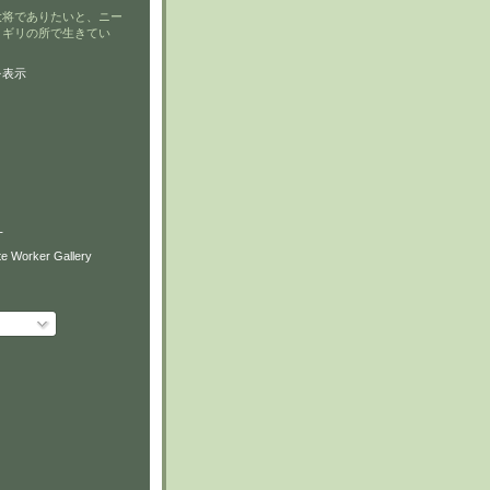
大将でありたいと、ニー
リギリの所で生きてい
を表示
T
e Worker Gallery