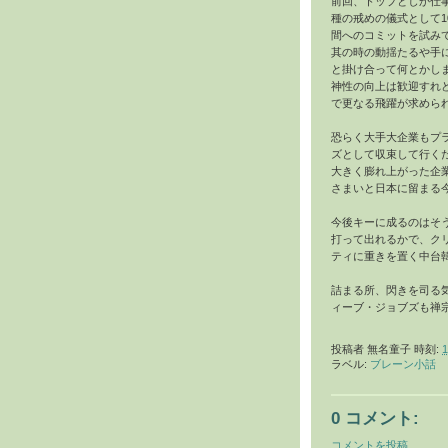
前回、トップとしか仕
種の戒めの儀式として1
間へのコミットを試み
其の時の動揺たるや手
と掛け合って何とかし
神性の向上は歓迎すれ
で更なる飛躍が求めら
恐らく大手大企業もプ
ズとして収束して行く
大きく膨れ上がった企
さまいと日本に留まる
今後キーに成るのはそ
打って出れるかで、クリ
ティに重きを置く中台
詰まる所、閃きを司る
ィーブ・ジョブズも禅
投稿者
無名童子
時刻:
1
ラベル:
ブレーン小話
0 コメント:
コメントを投稿