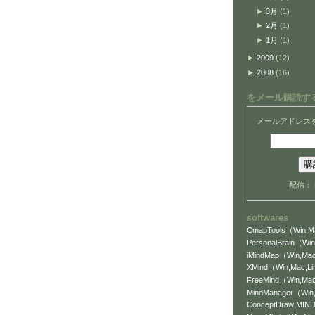
►
3月
(1)
►
2月
(1)
►
1月
(1)
►
2009
(12)
►
2008
(16)
をメール購読す
メールアドレス
配信：
softwares
CmapTools（Win,Ma
PersonalBrain（Win
iMindMap（Win,Mac
XMind（Win,Mac,L
FreeMind（Win,Mac
MindManager（Wi
ConceptDraw MI