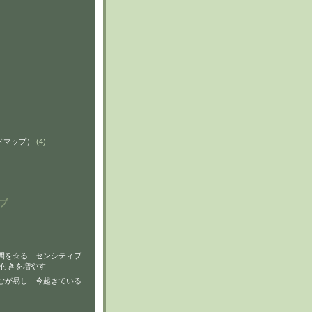
ンドマップ）
(4)
ブ
間を☆る…センシティブ
付きを増やす
むが易し…今起きている