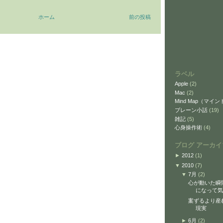
ホーム
前の投稿
ラベル
Apple
(2)
Mac
(2)
Mind Map（マイ
ブレーン小話
(19)
雑記
(5)
心身操作術
(4)
ブログ アーカイ
►
2012
(1)
▼
2010
(7)
▼
7月
(2)
心が動いた瞬
になって気
案ずるより産
現実
►
6月
(2)