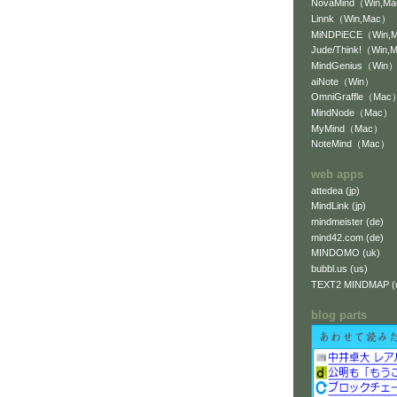
NovaMind（Win,M
Linnk（Win,Mac）
MiNDPiECE（Win,
Jude/Think!（Win,
MindGenius（Win
aiNote（Win）
OmniGraffle（Mac
MindNode（Mac）
MyMind（Mac）
NoteMind（Mac）
web apps
attedea (jp)
MindLink (jp)
mindmeister (de)
mind42.com (de)
MINDOMO (uk)
bubbl.us (us)
TEXT2 MINDMAP (
blog parts