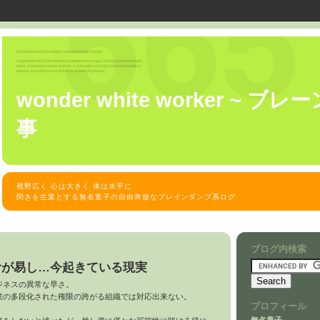
wonder white worker ~ 
事
視野広く 心は大きく 体は水平に
閃きを生業とする無名童子の自由奔放なブレインダンプ系ログ
ブログ内検索
むが易し…今起きている現実
ジネスの異常な早さ。
業の多段化された権限の跨がる組織では対応出来ない。
プロフィール