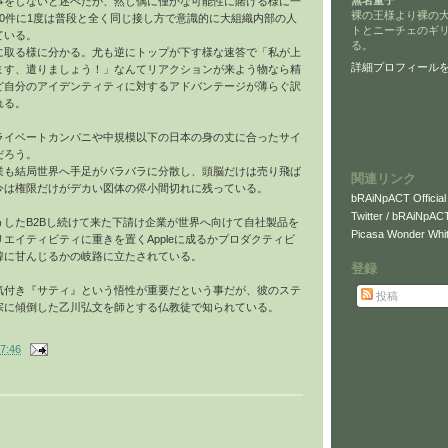
無名童子
事をしないと述べたが、然し偶に僅かな可能性に賭ける様に一
裸の王様より裸の
0件に1度は普段と全く同じ接し方で意識的に大組織内部の人
トとニーチェのギ
ている。
る。
に取る様に分かる。尤も逆にトップが下す様な速答で「私が上
詳細プロフィール
ます、遣りましょう！」なんてリアクションが来よう物なら精
ど自分のアイデンティティに対するアドバンテージが薄らぐ訳
れる。
ライベートカンパニや中規模以下の日本の身の丈に合ったサイ
だろう。
業も結局世界へ手足がバラバラに分散し、頭脳だけは売り飛ば
関連リンク
今は権限だけがデカい図体の侭小間切れに残っている。
bRAiNpACT Official
Twitter / bRAiNpAC
うしたB2Bし続けて来た下請け企業が世界へ向けて自社製品を
Picasa Wonder Whit
エイティビティに重きを置くAppleに成るかプロダクティビ
韓に甘んじるかの岐路に立たされている。
登録
気付き『サティ』という悟性が重要だという事だが、彼のステ
投稿
宗に傾倒した乙川弘文を師とする仏教徒で知られている。
7:46