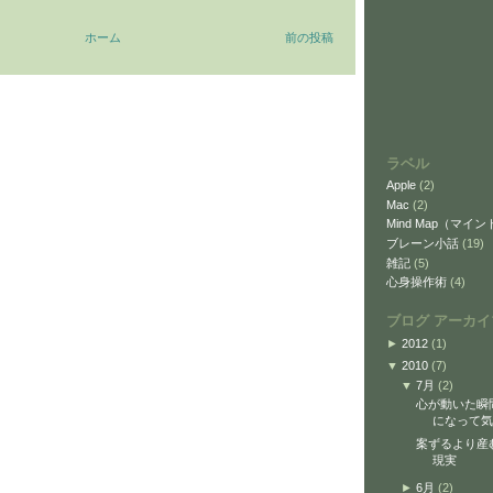
ホーム
前の投稿
ラベル
Apple
(2)
Mac
(2)
Mind Map（マイ
ブレーン小話
(19)
雑記
(5)
心身操作術
(4)
ブログ アーカイ
►
2012
(1)
▼
2010
(7)
▼
7月
(2)
心が動いた瞬
になって気
案ずるより産
現実
►
6月
(2)