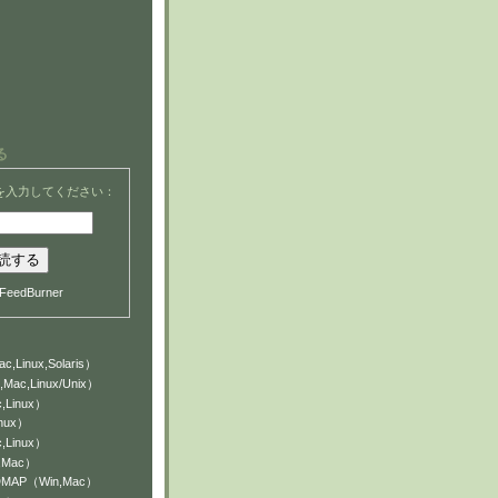
る
を入力してください：
FeedBurner
c,Linux,Solaris）
,Mac,Linux/Unix）
,Linux）
inux）
,Linux）
n,Mac）
NDMAP（Win,Mac）