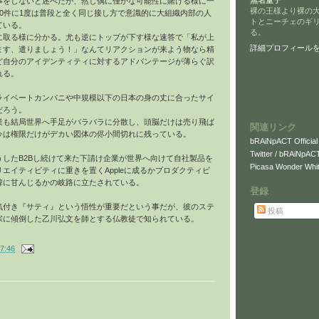
無名童子
事をしないと述べたが、然し偶に僅かな可能性に賭ける様に一
裸の王様より裸の
0件に1度は普段と全く同じ接し方で意識的に大組織内部の人
トとニーチェのギ
ている。
る。
に取る様に分かる。尤も逆にトップが下す様な速答で「私が上
詳細プロフィール
ます、遣りましょう！」なんてリアクションが来よう物なら精
ど自分のアイデンティティに対するアドバンテージが薄らぐ訳
れる。
ライベートカンパニや中規模以下の日本の身の丈に合ったサイ
だろう。
業も結局世界へ手足がバラバラに分散し、頭脳だけは売り飛ば
関連リンク
今は権限だけがデカい図体の侭小間切れに残っている。
bRAiNpACT Official
Twitter / bRAiNpAC
うしたB2Bし続けて来た下請け企業が世界へ向けて自社製品を
Picasa Wonder Whit
エイティビティに重きを置くAppleに成るかプロダクティビ
韓に甘んじるかの岐路に立たされている。
登録
気付き『サティ』という悟性が重要だという事だが、彼のステ
投稿
宗に傾倒した乙川弘文を師とする仏教徒で知られている。
7:46