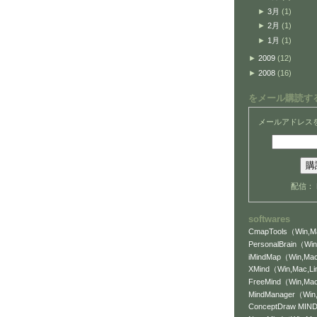
►
3月
(1)
►
2月
(1)
►
1月
(1)
►
2009
(12)
►
2008
(16)
をメール購読す
メールアドレス
配信：
softwares
CmapTools（Win,Ma
PersonalBrain（Win
iMindMap（Win,Mac
XMind（Win,Mac,L
FreeMind（Win,Mac
MindManager（Wi
ConceptDraw MI