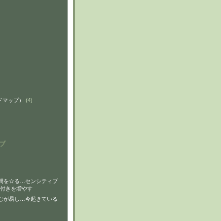
ンドマップ）
(4)
ブ
間を☆る…センシティブ
付きを増やす
むが易し…今起きている