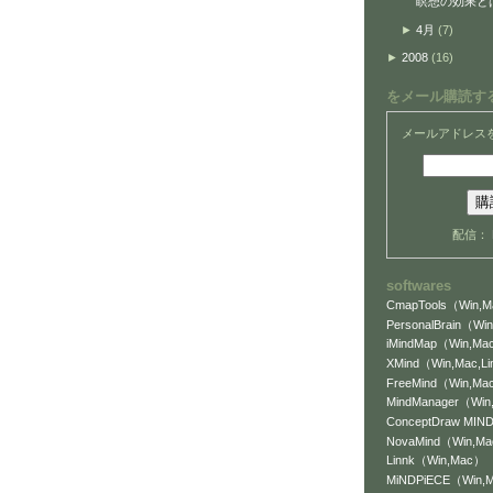
瞑想の効果と
►
4月
(7)
►
2008
(16)
をメール購読す
メールアドレス
配信：
softwares
CmapTools（Win,Ma
PersonalBrain（Win
iMindMap（Win,Mac
XMind（Win,Mac,L
FreeMind（Win,Mac
MindManager（Wi
ConceptDraw MI
NovaMind（Win,M
Linnk（Win,Mac）
MiNDPiECE（Win,