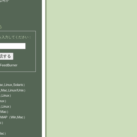
は何か
る
を入力してください：
FeedBurner
c,Linux,Solaris）
,Mac,Linux/Unix）
,Linux）
inux）
,Linux）
n,Mac）
NDMAP（Win,Mac）
ac）
Mac）