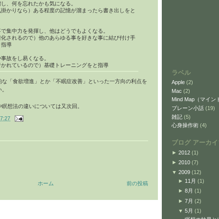
増し、何を忘れたかも気になる。
気掛かりなら）ある程度の記憶が溜まったら書き出しをと
事で集中力を発揮し、他はどうでもよくなる。
確化されるので）他のあらゆる事を好きな事に結び付け手
と指導
や事故をし易くなる。
行かれているので）基礎トレーニングをと指導
ラベル
的な「食欲増進」とか「不眠症改善」といった一方向の利点を
Apple
(2)
い。
Mac
(2)
Mind Map（マイ
や瞑想法の違いについては又次回。
ブレーン小話
(19)
雑記
(5)
7:27
心身操作術
(4)
ブログ アーカイ
►
2012
(1)
►
2010
(7)
▼
2009
(12)
►
11月
(1)
ホーム
前の投稿
►
8月
(1)
►
7月
(2)
▼
5月
(1)