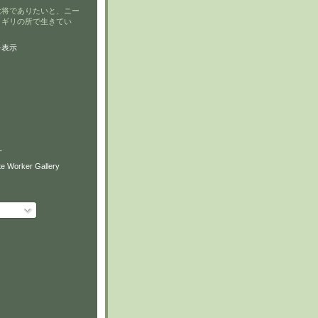
大将でありたいと、ニー
リギリの所で生きてい
を表示
T
e Worker Gallery