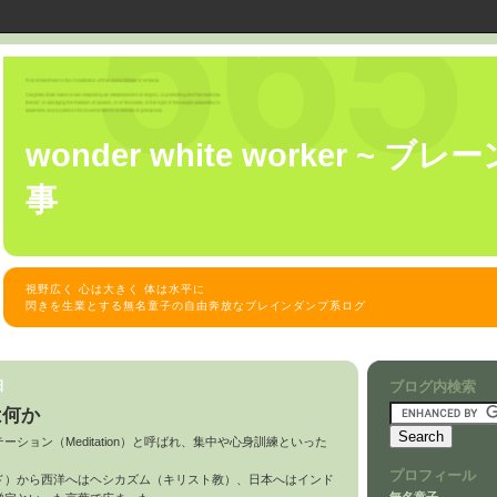
wonder white worker ~ 
事
視野広く 心は大きく 体は水平に
閃きを生業とする無名童子の自由奔放なブレインダンプ系ログ
日
ブログ内検索
は何か
ション（Meditation）と呼ばれ、集中や心身訓練といった
プロフィール
ド）から西洋へはヘシカズム（キリスト教）、日本へはインド