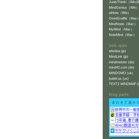
Jude/Think!（Win,
MindGenius（Win
aiNote（Win）
OmniGraffle（Mac
MindNode（Mac）
MyMind（Mac）
NoteMind（Mac）
web apps
attedea (jp)
MindLink (jp)
mindmeister (de)
mind42.com (de)
MINDOMO (uk)
bubbl.us (us)
TEXT2 MINDMAP (
blog parts