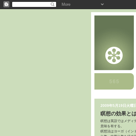
2009年5月19日火曜
瞑想の効果と
瞑想は英語ではメディテー
意味を有する。
瞑想法はヨーガ（イン