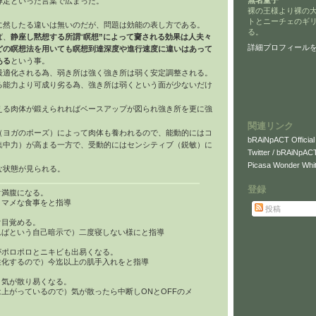
無名童子
禅定といった言葉で広まった。
裸の王様より裸の
トとニーチェのギ
に然したる違いは無いのだが、問題は効能の表し方である。
る。
ば、
静座し黙想する所謂
“
瞑想”によって齎される効果は人夫々
詳細プロフィール
どの瞑想法を用いても瞑想到達深度や進行速度に違いはあって
ある
という事。
最適化される為、弱き所は強く強き所は弱く安定調整される。
る能力より可成り劣る為、強き所は弱くという面が少ないだけ
える肉体が鍛えられればベースアップが図られ強き所を更に強
関連リンク
（ヨガのポーズ）によって肉体も養われるので、能動的にはコ
bRAiNpACT Official
集中力）が高まる一方で、受動的にはセンシティブ（鋭敏）に
Twitter / bRAiNpAC
Picasa Wonder Whit
な状態が見られる。
登録
ぐ満腹になる。
）マメな食事をと指導
投稿
ぐ目覚める。
ればという自己暗示で）二度寝しない様にと指導
がポロポロとニキビも出易くなる。
性化するので）今迄以上の肌手入れをと指導
、気が散り易くなる。
上がっているので）気が散ったら中断しONとOFFのメ