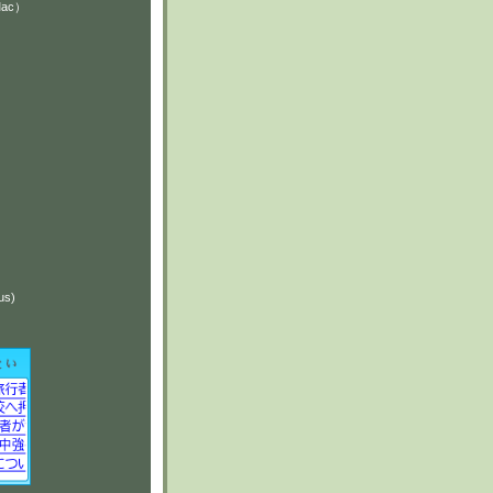
Mac）
）
）
us)