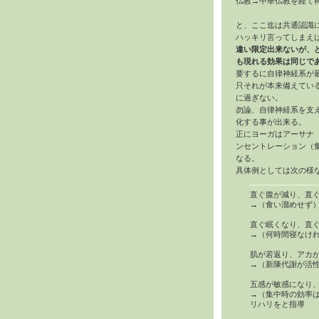
仏教→中華仏教を経て
と、ここ迄は共通認識
ハッキリ言ってしまえ
違い限定出来ないが、
も現れる効果は同じで
要するに自律神経系が
只それが本来備えてい
に過ぎない。
勿論、自律神経系を支
化する事が出来る。
正にヨーガはアーサナ
ンセントレーション（
なる。
具体例としては次の様
直ぐ腹が減り、直
→（食い溜めせず
直ぐ眠くなり、直
→（何時間寝なけ
肌が若返り、アカ
→（新陳代謝が活
五感が敏感になり
→（集中時の効率は
リハリをと指導