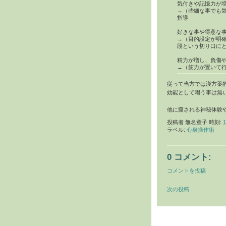
気付きや記憶力が
→（些細な事でも
指導
好きな事や得意な
→（目的設定が明
段という切り口に
精力が増し、負傷
→（筋力が置いて
従って当方では漢方薬
効能として唱う事は無
他に齎される神秘体験
投稿者
無名童子
時刻:
1
ラベル:
心身操作術
0 コメント:
コメントを投稿
次の投稿