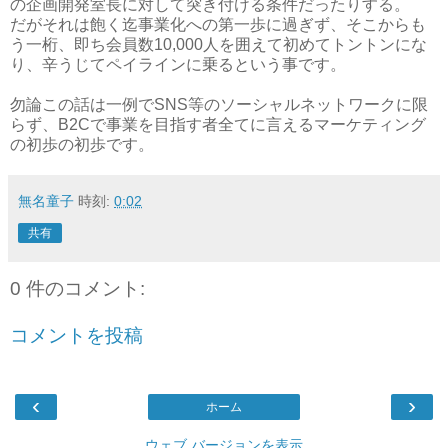
の企画開発室長に対して突き付ける条件だったりする。
だがそれは飽く迄事業化への第一歩に過ぎず、そこからも
う一桁、即ち会員数10,000人を囲えて初めてトントンにな
り、辛うじてペイラインに乗るという事です。
勿論この話は一例でSNS等のソーシャルネットワークに限
らず、B2Cで事業を目指す者全てに言えるマーケティング
の初歩の初歩です。
無名童子
時刻:
0:02
共有
0 件のコメント:
コメントを投稿
‹
›
ホーム
ウェブ バージョンを表示