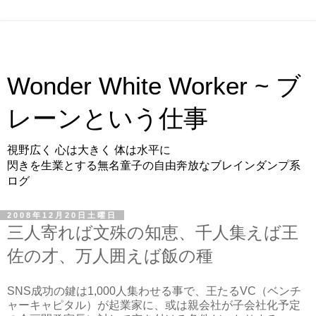
Wonder White Worker ~ ブ
レーンという仕事
視野広く 心は大きく 体は水平に
閃きを生業とする無名童子の自由奔放なブレインダンプ系
ログ
2008年12月20日土曜日
三人寄れば文殊の知恵、千人集えば王
佐の才、万人囲えば飯の種
SNS成功の鍵は1,000人集わせる事で、王たるVC（ベンチ
ャーキャピタル）が起業家に、或は親会社が子会社化予定