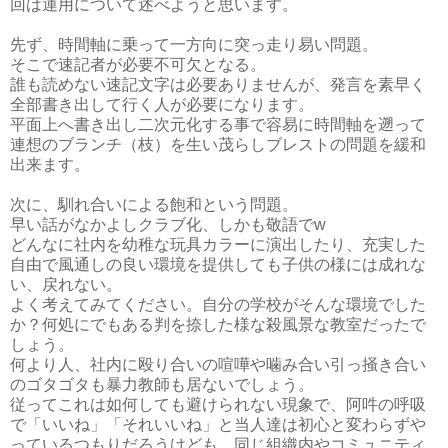
回は運用について述べようと思います。
先ず、時間軸に乗って一方向に突っ走り易い問題。
そこで速記者が必要不可欠となる。
誰も読めない速記文字は必要ありませんが、発言を素早く
全部書き出して行く人が必要になります。
平面上へ書き出し二次元化する事で容易に時間軸を遡って
連想のブランチ（枝）を生い茂らしブレストの問題を緩和
出来ます。
次に、馴れ合いによる飽和という問題。
早い話がなかよしクラブ化、しかも敬語でw
どんなに社内を幼稚な玩具カラーに演出したり、充実した
自由で風通しの良い環境を提供しても子供の様には成れな
い、戻れない。
よく考えてみてください。自分の学校がそんな環境でした
か？何処にでもある判を捺した様な殺風景な教室だったで
しょう。
何より人、社内に殴り合いの喧嘩や噛み合い引っ掻き合い
のゴタゴタも暴力教師も居ないでしょう。
従ってこれは如何しても避けられない現象で、阿吽の呼吸
で「いいね」「それいいね」と当人達は初心と変わらずや
っているつもりだろうけども、同じ組織内やコミュニティ