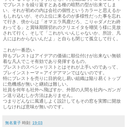
でブレストを繰り返すとある種の暗黙の型が出来てしま
い、それが初めの内は会社の個性というカラーと思えるか
もしれないが、その上位に来るのが多様性だった事を忘れ
て行き、傍からは「オマエラ馬鹿だろ、こりゃダメだわ終
わってる」と賞味期限切れのクリエイタを嘲笑う様に見放
されて行く。そして「これがいいんじゃないか、所詮、凡
人にはわからないんだよ」と自らも閉じて孤立して行く。
これが一番恐い
抑もブレストはアイデアの価値に順位付けが出来ない無頓
着な凡人でこそ有効であり発揮するもの。
ブレストのスペシャリストとはそれが上手いのであって、
ブレインストーマ＝アイデアマンではないのです。
特にブレストを売りに目的化し易い組織は陥り易くトップ
に危機感が無いと継続は難しい。
社員を何年も社外へ飛ばすか、外部の人間を社内へガンガ
ン送り込むしか方法はありません。
つまりどんなに風通しよく設計してもその窓を実際に開放
しなければ意味が無いのです。
無名童子
時刻:
19:03