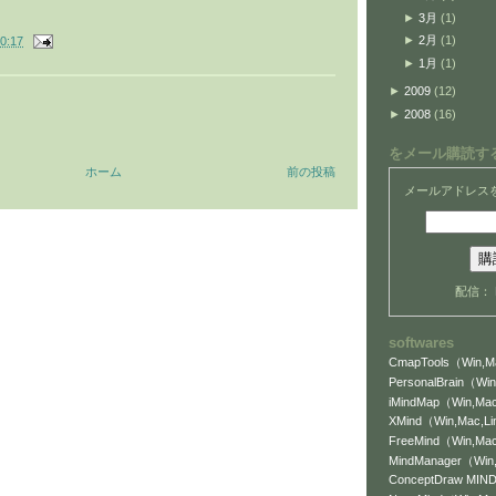
►
3月
(1)
►
2月
(1)
0:17
►
1月
(1)
►
2009
(12)
►
2008
(16)
をメール購読す
ホーム
前の投稿
メールアドレス
配信：
softwares
CmapTools（Win,Ma
PersonalBrain（Win
iMindMap（Win,Mac
XMind（Win,Mac,L
FreeMind（Win,Mac
MindManager（Wi
ConceptDraw MI