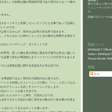
無名童子
書き出し）の効能は脳の再認知手段であり気付きとは一つ後の
裸の王様より裸の
トとニーチェのギ
る。
りません。
詳細プロフィール
付きをハッキリと自覚しセンシティブになる事であって記録に
でいいのです。
事は有りませんが、気付きは日常の至る所で起きます。
ら、メモらなかった時のショックたるや相当な時間引き摺るで
関連リンク
たのがレコーディング・ダイエットです。
bRAiNpACT Official
の分野等、思った物を其の侭絵に描き出す能力は有るに越した
Twitter / bRAiNpAC
グも必要で其れが再認知たるフィードバックの方法でもありま
Picasa Wonder Whit
メモとは意味記憶に関する言語出力が主な話です。
登録
投稿
よる再認知ではなく気付きの認知のみに絞ります。
ドバックを利用したトレーニングの様に「ハッ」と少しでも心
等かのアクションを起こすトレーニングをします。
方法が
カウンタ
を使う方法です。
気付いたらカチャッと押す。只其れだけです。
れる訳ですから万歩計の様に気付きの数を計り知る事が出来ま
ットばかりしてる人はネットを使います。