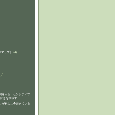
ンドマップ）
(4)
ブ
間を☆る…センシティブ
付きを増やす
むが易し…今起きている