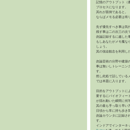
記憶のアウトプット（
プロセスになります。
其れが面倒であると。
ならばメモる必要は有
先ず優先すべき事は気
残す事は二の次三の次
勿論記録するに越した
もしあなたがメモ魔な
しょう。
其の強迫観念を利用し
勿論芸術の分野や建築
事は無いしトレーニン
す。
然し此処で話している
では本題に入ります。
目的をアウトプットに
要するにバイオフィー
が揺れ動いた瞬間に何
其の最も手っ取り早い
日頃から常に持ち歩き
勿論カウンタに記録さ
す。
インドアでインターネ