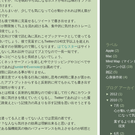
定ですが、TLを眺め乍ら気になるポストが有れば構わずファボ
付けます。
に入らまいが、少しでも気になって心が動かされれば例え腹が
訳です。
然も後で簡単に見返せるしツイートで書き出せます。
い文章が際限無くTL上を流れ続ける為、集中的に気付きのトレーニ
環境でしょう。
長文向けで後で読む為に其れこそブックマークとして使ってる
でしょう。後で見返すにもTwitterの140文字以上を超えれ
ラベル
み返すのが困難なので難しくなります。
はてなスター
はサイト
Apple
(2)
えないし其れ以外でははてブ上でなので一長一短です。
Mac
(2)
欄へコピペとなると長続きしないでしょう。
Mind Map（マイ
われず広くネットサーフィンを楽しむ中でクリッピングやコピペでサ
ブレーン小話
(19)
のであれば
tumblr
や
Evernote
がお薦めです。
雑記
(5)
種類に囚われる事が有りません。
心身操作術
(4)
は要注意でメモを取る行為に傾倒し思考の時間に重きが置かれ
したアプトプットからすると反射的に何でもかんでも書き出す
ブログ アーカイ
可能性が有ります。
為とは程遠く反射的な観測なので繰り返して行く内にカウンタ
►
2012
(1)
後に気付きを憶えていたくなるし、Twitterであれば☆った履
▼
2010
(7)
迂路覚えという記憶力の高まりを示す記憶を思い出そうとする
▼
7月
(2)
心が動いた瞬
になって気
は遣ってる人と遣ってない人とでは雲泥の差です。
案ずるより産
？？な人なら気付きの効果は理解出来ると思います。
現実
である脳機能其の物のパフォーマンスを向上させるのが瞑想と
►
6月
(2)