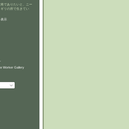
大将でありたいと、ニー
リギリの所で生きてい
を表示
T
e Worker Gallery