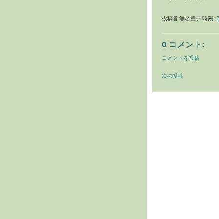
投稿者
無名童子
時刻:
2
0 コメント:
コメントを投稿
次の投稿