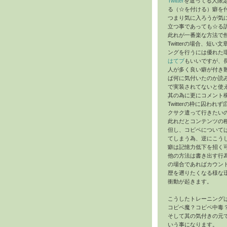
Twitter
を遣ってる人限
る（☆を付ける）癖を
つまり気に入ろうが気
立つ事であっても☆る
此れが一番楽な方法で
Twitterの場合、短
ングを行うには優れた
はてブ
もいいですが、
人が多く良い癖が付き難い
ば何に気付いたのか読
で実装されてないと使
其の為に更にコメント
Twitterの枠に囚
クサク遣って行きたい
此れだとコンテンツの
但し、コピペについて
てしまう為、逆にこう
癖は記憶力低下を招く
他の方法は書き出す行
の場合であればカウント
歴を遡りたくなる様な
衝動が起きます。
こうしたトレーニング
コピペ魔？コピペ中毒
そして其の気付きの元
いう事になります。