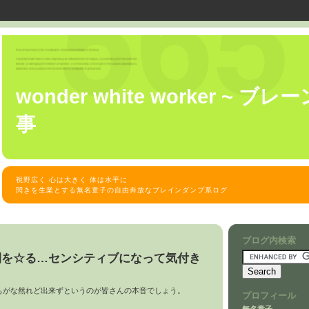
wonder white worker ~ 
事
視野広く 心は大きく 体は水平に
閃きを生業とする無名童子の自由奔放なブレインダンプ系ログ
ブログ内検索
間を☆る…センシティブになって気付き
もがな然れど出来ずというのが皆さんの本音でしょう。
プロフィール