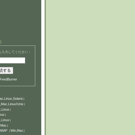
る
を入力してください：
FeedBurner
c,Linux,Solaris）
,Mac,Linux/Unix）
,Linux）
inux）
,Linux）
n,Mac）
NDMAP（Win,Mac）