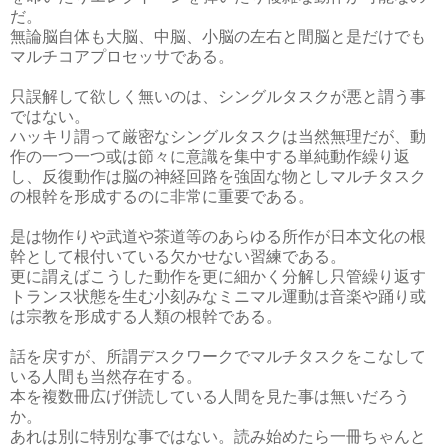
だ。
無論脳自体も大脳、中脳、小脳の左右と間脳と是だけでも
マルチコアプロセッサである。
只誤解して欲しく無いのは、シングルタスクが悪と謂う事
ではない。
ハッキリ謂って厳密なシングルタスクは当然無理だが、動
作の一つ一つ或は節々に意識を集中する単純動作繰り返
し、反復動作は脳の神経回路を強固な物としマルチタスク
の根幹を形成するのに非常に重要である。
是は物作りや武道や茶道等のあらゆる所作が日本文化の根
幹として根付いている欠かせない習練である。
更に謂えばこうした動作を更に細かく分解し只管繰り返す
トランス状態を生む小刻みなミニマル運動は音楽や踊り或
は宗教を形成する人類の根幹である。
話を戻すが、所謂デスクワークでマルチタスクをこなして
いる人間も当然存在する。
本を複数冊広げ併読している人間を見た事は無いだろう
か。
あれは別に特別な事ではない。読み始めたら一冊ちゃんと