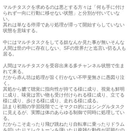
マルチタスクを求めるのは悪とする方々は「何も手に付け
られず一向に行動に移せない状態」と分別が付いていな
い。
其れは単なる停滞であり処理が滞って開始すらしていない
状態を意味する。
中にはマルチタスクをしてる奴なんか見た事が無いそんな
人間は世の中に存在しない、SFの世界だと迄言い切る人も
居る。
人間はマルチタスクを受容出来る多チャンネル状態で生ま
れて来る。
だから赤ん坊は処理が旨く行かない不甲斐無さに愚図り泣
く。
其処から軈て聴覚に指向性が持てる様に成り、視覚も鮮明
に成り、味覚は苦い物も受け付けられる様に成り、立てる
様に成り、歩ける様に成り、走れる様に成る。
詰まり初期の学習段階でこそマクロ的にはシングルタスク
に見えるが、実際は体のあらゆる制御で同時に処理してい
る。
だからこそ走ったり飛び跳ねたり自転車に乗ったりドラム
を叩いたりエレクトーンを弾いたり複雑な動作が可能なの