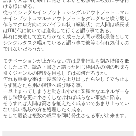
詰まり人は同じ動作に飽きて来ると必然的に複数に手を付
ける様に成る。
従ってシングルインプット→シングルアウトプット→マル
チインプット→マルチアウトプットをグルグルと繰り返し
乍らマクロ方向にスパイラル状（螺旋状）に人間は成長或
はIT時代に於いては進化して行くと謂う事である。
其れに失敗して立ち行かなく成った人間が現状最善として
シングルタスク唱えていると謂う事で彼等も何れ気付くの
ではないだろうか。
モチベーションが上がらない方は是非行動を刻み階段を低
くした上で、読み・書きと謂った同じ枠組みの別の興味を
引くジャンルの階段を用意しては如何だろうか。
何れも重要な事は一度階段を上り出したら決して立ち止ま
らず飽きたら別の階段へ飛び移る事。
一旦止まってしまうと動き出すのに又膨大なエネルギーを
有し階段を更に小さくしなければ成らない事態に陥る。
そうすれば人間は高さを揃えたく成るのであまり上ってい
ない低い階段の方を処理したく成る。
そして最後は複数の成果を同時発生させる事が出来ます。