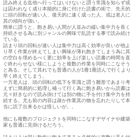
読み終える迄他へ行ってはいけないと謂う常識を知らず或
は囚われなく成り本能的に身に付けた読書の術で、先天的
に頭の回転が速い人、後天的に速く成った人、或は老人に
其の傾向が強い。
簡単に謂うと、飽き易い人間が人並みの緩い集中力を長く
持続させる為に別ジャンルの興味で乱読する事で読み続け
ている。
詰まり頭の回転が速い人は集中力は高く効率が良いが他よ
り早く作業が終えてしまい興味が薄れ飽きてしまう為に其
の空白を埋めるべく更に効率を上げ楽しい読書の時間を直
ぐ終わらせない様にしようと複数の作業を同時にこなそう
と為る。そして其れでも普通の人が1冊1冊読んで行くより
早く終えてしまう。
一方老人は、頭の回転の低下を常識と謂う雛形であまり考
えずに簡易的に処理し補って行く為に飽き易いから読書は
元々好きなので読み掛けては別の物に手を付け集中力を持
続する。尤も前の内容は疎か作業其の物を忘れたりして本
当に読了出来るかは怪しいが。。
他にも複数のプロジェクトを同時にこなすデザイナや建築
家も普通に見掛けるだろう。