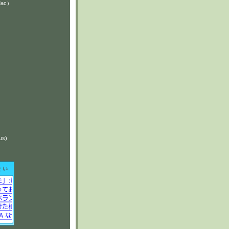
Mac）
）
）
us)