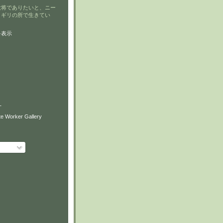
大将でありたいと、ニー
リギリの所で生きてい
を表示
T
e Worker Gallery