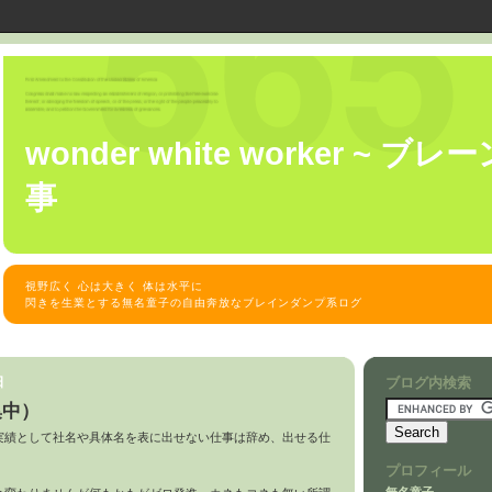
wonder white worker ~ 
事
視野広く 心は大きく 体は水平に
閃きを生業とする無名童子の自由奔放なブレインダンプ系ログ
日
ブログ内検索
集中）
実績として社名や具体名を表に出せない仕事は辞め、出せる仕
プロフィール