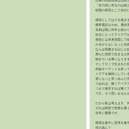
仕事の内容自体は以前
「目の前に有るのは紙
状態の再現として自分に
環境としては十分過ぎ
携帯電話もやめ、通信
名刺は既に何年も前か
自分にとってアイデア
発想とは本来意図して
か分からないもっと自
ならば肩書きを記した
満ちた現世で生きる人
狭めている事になりま
そしてそこで生まれた
勿論ターゲットを絞っ
イデアを犠牲にしてい
更にもっと突っ込んだ
であれば、稼ぐアイデ
つまり換言すれば稼ぐ
です。そう思いません
だから私は考えます、
それは瞑想で智慧を磨
非常に重要です。
環境を集中し思考を集
何の為に？