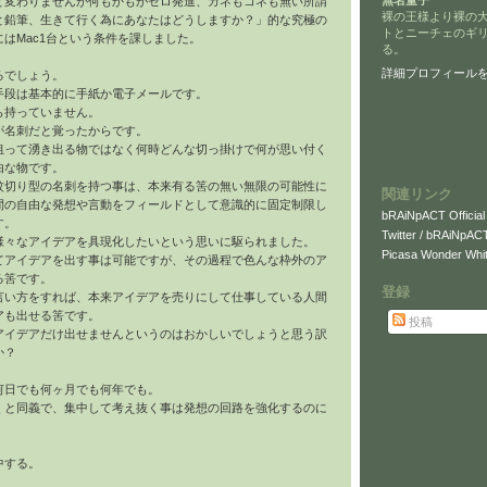
無名童子
と変わりませんが何もかもがゼロ発進、カネもコネも無い所謂
裸の王様より裸の
と鉛筆、生きて行く為にあなたはどうしますか？」的な究極の
トとニーチェのギ
はMac1台という条件を課しました。
る。
詳細プロフィール
るでしょう。
手段は基本的に手紙か電子メールです。
ら持っていません。
が名刺だと覚ったからです。
狙って湧き出る物ではなく何時どんな切っ掛けで何が思い付く
由な物です。
紋切り型の名刺を持つ事は、本来有る筈の無い無限の可能性に
関連リンク
間の自由な発想や言動をフィールドとして意識的に固定制限し
bRAiNpACT Official
す。
Twitter / bRAiNpAC
様々なアイデアを具現化したいという思いに駆られました。
Picasa Wonder Whit
てアイデアを出す事は可能ですが、その過程で色んな枠外のア
る筈です。
登録
言い方をすれば、本来アイデアを売りにして仕事している人間
アも出せる筈です。
投稿
アイデアだけ出せませんというのはおかしいでしょうと思う訳
か？
何日でも何ヶ月でも何年でも。
くと同義で、集中して考え抜く事は発想の回路を強化するのに
中する。