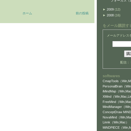
フォーカス（
►
2009
(12)
ホーム
前の投稿
►
2008
(16)
をメール購読す
メールアドレス
配信：
softwares
CmapTools（Win,Ma
PersonalBrain（Win
iMindMap（Win,Mac
XMind（Win,Mac,L
FreeMind（Win,Mac
MindManager（Wi
ConceptDraw MI
NovaMind（Win,M
Linnk（Win,Mac）
MiNDPiECE（Win,