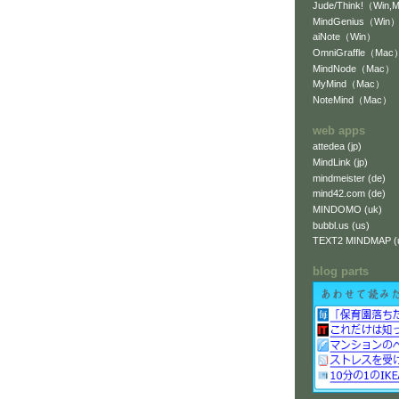
Jude/Think!（Win,
MindGenius（Win
aiNote（Win）
OmniGraffle（Mac
MindNode（Mac）
MyMind（Mac）
NoteMind（Mac）
web apps
attedea (jp)
MindLink (jp)
mindmeister (de)
mind42.com (de)
MINDOMO (uk)
bubbl.us (us)
TEXT2 MINDMAP (
blog parts