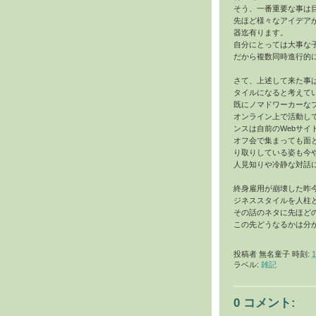
そう、一番重要な事は
先ほど様々なアイデア
器迄有ります。
自分にとっては大事な
だから複数同時進行的
さて、上述して来た事
タイルになると考えて
既にノマドワーカーな
オンライン上で活動し
ンスは自前のWebサ
オフ会で集まっても面
り取りしている姿も今
人見知りや冷静な対話
終身雇用が崩壊した昨
ジネススタイルを人柱
その話のネタに先ほど
この先どうなるかは分
投稿者
無名童子
時刻:
1
ラベル:
雑記
0 コメント: