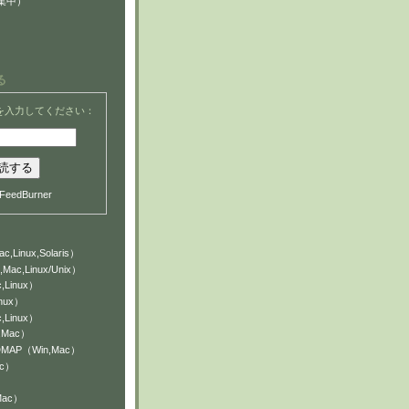
集中）
る
を入力してください：
FeedBurner
c,Linux,Solaris）
,Mac,Linux/Unix）
,Linux）
inux）
,Linux）
n,Mac）
NDMAP（Win,Mac）
ac）
Mac）