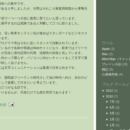
目的への集中です。
があると申しましたが、分野はそれこそ家庭用雑貨から軍事兵
子供で一つ一つ大切に着実に育てたいと思っています。
に着手するのは危険であると判断して三つに絞りました。
は、近い将来オンライン化が進めばスタンダードなビジネスス
います。
ラベル
プログラマ等はそれに近いスタンスで活動されています。
ているので名刺や実績はWebサイトになり、欧米ではフリーラ
Apple
(2)
イトが完全に身分証明の代替、信頼性の担保と化しています。
Mac
(2)
と向かって喋らず、パソコンに向かいチャットをして文字で遣
Mind Map（マイ
や珍しくありません。
ブレーン小話
(19)
には文字コミュニケーションは最適で日本人向きです。
雑記
(5)
心身操作術
(4)
今、国民総フリーランス時代そして知の時代へ向け、自分のビ
として披露して行きたいと考えています。
ブログ アーカイ
の三つがなる訳です。
►
2012
(1)
かりませんが、爪痕だけでも残す所存であります！
▼
2010
(7)
►
7月
(2)
6:46
►
6月
(2)
►
3月
(1)
►
2月
(1)
▼
1月
(1)