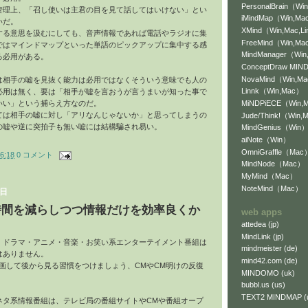
PersonalBrain（Win
管理上、「召し使いは主君の目を見て話してはいけない」とい
iMindMap（Win,Mac
いだ。
XMind（Win,Mac,L
する意思を汲むにしても、音声情報であれば電話やラジオに集
FreeMind（Win,Mac
ではマインドマップといった単語のピックアップに集中する感
MindManager（Wi
る必用がある。
ConceptDraw MI
NovaMind（Win,M
は相手の嘘を見抜く能力は必用ではなくそういう意味でも人の
Linnk（Win,Mac）
必用は無く、要は「相手が嘘を言おうが言うまいが知った事で
MiNDPiECE（Win,
いい」という捕らえ方なのだ。
ては相手の嘘に対し「アリなんじゃないか」と思ってしまうの
Jude/Think!（Win,
の嘘や逆に突拍子も無い嘘には結構騙され易い。
MindGenius（Win
aiNote（Win）
OmniGraffle（Mac
6:18
0 コメント
MindNode（Mac）
MyMind（Mac）
NoteMind（Mac）
曜日
時間を減らしつつ情報だけを効率良くか
web apps
attedea (jp)
MindLink (jp)
・ドラマ・アニメ・音楽・お笑い系エンターテイメント番組は
mindmeister (de)
はありません。
mind42.com (de)
画して後から見る習慣をつけましょう、CMやCM明けの反復
MINDOMO (uk)
bubbl.us (us)
TEXT2 MINDMAP (
ネタ系情報番組は、テレビ局の番組サイトやCMや番組オープ