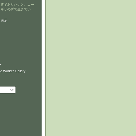
大将でありたいと、ニー
リギリの所で生きてい
を表示
T
e Worker Gallery