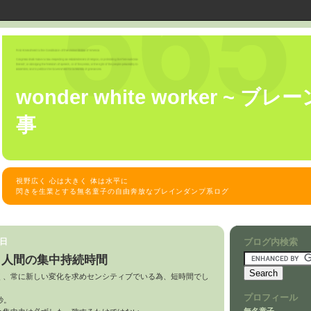
wonder white worker ~ 
事
視野広く 心は大きく 体は水平に
閃きを生業とする無名童子の自由奔放なブレインダンプ系ログ
曜日
ブログ内検索
？人間の集中持続時間
く、常に新しい変化を求めセンシティブでいる為、短時間でし
。
プロフィール
秒。