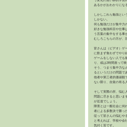
う変化の無い静的学習
あるかがおわかりにな
しかしこれら勉強とい
しかない。
何も勉強だけが集中力
好きな勉強科目や仕事
う言葉の集中をする事
むしろこちらの方が、
皆さんは（ビデオ）ゲ
に飲まず食わずでやり
ゲームをしない人でも
り、或は2時間座って
そう、つまり集中力な
るというだけの問題で
他者や第三者的価値観
ない限り、自覚の有る
そして実際の所、悩む
問題に尽きると思いま
が近道でしょう。
障害とは一般社会に何
者による多数決で勝っ
従って皆さんの悩むや
と考えれば、学校や会
気付く筈です。