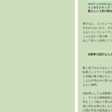
WHATとHOWのあ
インタラクティブ
要かという肝の部
要するに、コンピュー
がわからないから、そ
らないというヒューマ
こんな当たり前の事、
出して長々と説明して
自動車の設計なら
飽く迄プロセスはとい
転車というワードを持
た究極の乗り物だろう
こんな不毛なやり取り
もとい拷問。
自転車にしても自動車
し、デジタル情報端末
作をここで敢えて持ち
仮に何れを持ち出した
人間の手足の延長線上