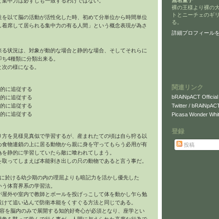
無名童子
と集中力は必ずしも一致するわけではない。
裸の王様より裸の
トとニーチェのギ
性を以て脳の活動が活性化した時、初めて分単位から時間単位
る。
し着席して居られる集中力の有る人間」という概念表現が為さ
詳細プロフィール
来る状況は、対象が動的な場合と静的な場合、そしてそれらに
即ち4種類に分類出来る。
と次の様になる。
関連リンク
的に追従する
bRAiNpACT Official
的に追従する
Twitter / bRAiNpAC
的に追従する
的に追従する
Picasa Wonder Whit
登録
り方を見様見真似で学習するが、産まれたての頃は自ら狩る以
め食物連鎖の上に居る動物から親に身を守ってもらう必用が有
投稿
為を静的に学習していたら敵に喰われてしまう。
を取ってしまえば本能剥き出しの只の動物であると言う事だ。
間に於ける幼少期の内の理屈よりも暗記力を活かし優先した
いう体育界系の学習法。
が屋外や室内で教師とボールを投げっこして体を動かし乍ら勉
設けて追い込んで防衛本能をくすぐる方法と同じである。
内容を脳内のみで展開する知的好奇心が必須となり、座学とい