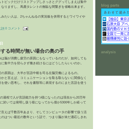
らトピックだけリストアップしさっさとググってしまえば集中
blog parts
くなりますし、馬鹿タレントの無駄な間繋ぎを省略出来ます。
しみたい人は、2ちゃんねるの実況板を併用するとワイワイや
:24
0 コメント
曜日
養する時間が無い場合の奥の手
analysis
0%は脳が消費し疲労の原因にもなっているのだが、如何しても
合に集中力を切らさず働き続けるにはどうしたらいいのか。
労の原因は、大半が言語中枢を司る左脳労働によるもの。
のかと言えば、コミュニケーションを取る取らないに関係なく
枢を使い思考し、それを書類等に表現するのにまた言語を使う
0万年の過程で人が言語能力を持つ様になったのは現在から20万年
字に於いては発明し扱う様になってから僅か5300年しか経って
で言えば千数百年あまり、そしてコンピュータの影響で扱う活
たのはつい最近の数年という話で、つまり脳が未だ適応しきれ