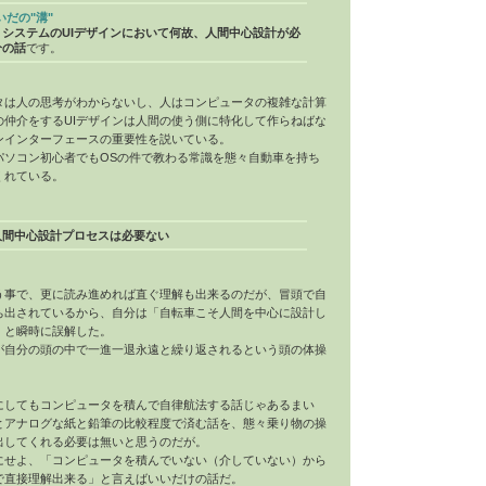
いだの"溝"
・システムの
UI
デザインにおいて何故、人間中心設計が必
分の話
です。
タは人の思考がわからないし、人はコンピュータの複雑な計算
の仲介をする
UI
デザインは人間の使う側に特化して作らねばな
ンインターフェースの重要性を説いている。
パソコン初心者でもOSの件で教わる常識を態々自動車を持ち
くれている。
人間中心設計プロセスは必要ない
う事で、更に読み進めれば直ぐ理解も出来るのだが、冒頭で自
ち出されているから、自分は「自転車こそ人間を中心に設計し
」と瞬時に誤解した。
が自分の頭の中で一進一退永遠と繰り返されるという頭の体操
にしてもコンピュータを積んで自律航法する話じゃあるまい
とアナログな紙と鉛筆の比較程度で済む話を、態々乗り物の操
出してくれる必要は無いと思うのだが。
にせよ、「コンピュータを積んでいない（介していない）から
で直接理解出来る」と言えばいいだけの話だ。