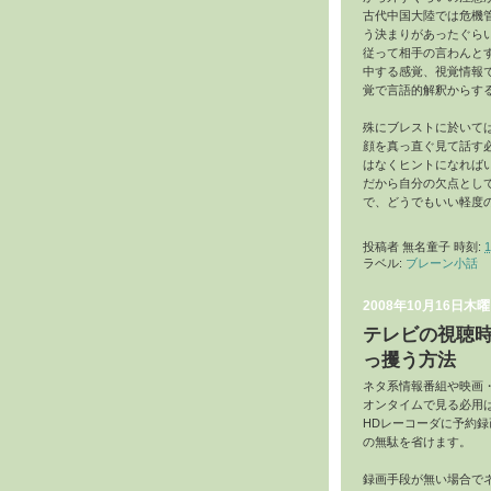
古代中国大陸では危機
う決まりがあったぐら
従って相手の言わんと
中する感覚、視覚情報
覚で言語的解釈からす
殊にブレストに於いて
顔を真っ直ぐ見て話す
はなくヒントになれば
だから自分の欠点とし
で、どうでもいい軽度
投稿者
無名童子
時刻:
1
ラベル:
ブレーン小話
2008年10月16日木
テレビの視聴
っ攫う方法
ネタ系情報番組や映画
オンタイムで見る必用
HDレーコーダに予約録
の無駄を省けます。
録画手段が無い場合で