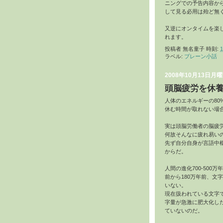
ニングでの予告内容か
して見る必用は殆ど無
又逆にオンタイムを楽
れます。
投稿者
無名童子
時刻:
1
ラベル:
ブレーン小話
2008年10月13日月
頭脳疲労を休
人体のエネルギーの8
休む時間が取れない場
実は頭脳労働者の脳疲
何故そんなに疲れ易い
先ず自分自身が言語中
からだ。
人間の進化700-50
前から180万年前、文
いない。
現在扱われている文字
字量が急激に肥大化し
ていないのだ。