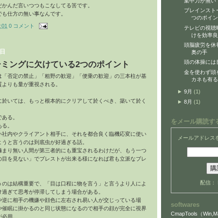
集中力が無い
だかんだ言いつつもこなしてる筈です。
ブレインスト
でも仕方の無い事なんです。
つのポイン
:01
0 コメント
テレビの視聴
けを効率良
頭脳疲労を休
曜日
奥の手
頭の体操には
ミングに欠けている2つのポイント
金を使わず頭
は「否定の禁止」「粗野の歓迎」「便乗の歓迎」の三本柱が基
カネも有る
質よりも量が重視される。
►
9月
(1)
に於いては、もっと根本的にクリアして於くべき、築いて於く
►
8月
(1)
である。
をメール購読す
ある。
い社内やクライアント相手に、それを都合良く臨機応変に使い
メールアドレス
ようと言うのは到底虫が好過ぎる話。
極まり無い人間が第三者的にも重宝されるわけだが、もう一つ
の目を見ない」でブレストが出来る様になれば君も立派なブレ
配信：
うのは結構重要で、「目は口程に物を言う」と言うより人によ
け過ぎて思考が停滞してしまう場合がある。
や逆に
相手の機嫌や顔色に左右され易い人
が交じっている場
softwares
や催眠に掛かるのと同じ状態になるので相手の顔が完全に視界
CmapTools（Win,Ma
が必用。