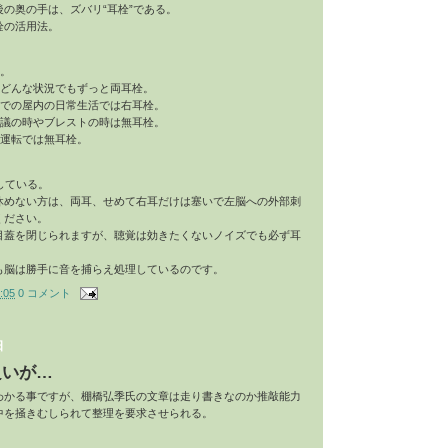
の奥の手は、ズバリ“耳栓”である。
栓の活用法。
。
どんな状況でもずっと両耳栓。
での屋内の日常生活では右耳栓。
議の時やブレストの時は無耳栓。
運転では無耳栓。
している。
休めない方は、両耳、せめて右耳だけは塞いで左脳への外部刺
ください。
目蓋を閉じられますが、聴覚は効きたくないノイズでも必ず耳
も脳は勝手に音を捕らえ処理しているのです。
:05
0 コメント
日
良いが…
わかる事ですが、
棚橋弘季氏の文章は走り書きなのか推敲能力
中を掻きむしられて整理を要求させられる。