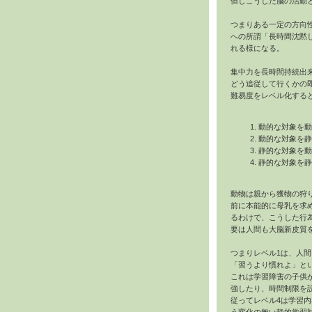
但しこうした脳の活動
つまりある一定の方向
への所謂「長時間沈黙
れる様になる。
集中力を長時間持続出
どう追従して行くかの
難易度をレベル化する
動的な対象を動
動的な対象を静
静的な対象を動
静的な対象を静
動物は親から獲物の狩
前に本能的に母乳を求
るわけで、こうした行
要は人間も大脳新皮質
つまりレベル1は、人
「習うより慣れよ」と
これは学習障害の子供
強したり、時間制限を
従ってレベル4は学習