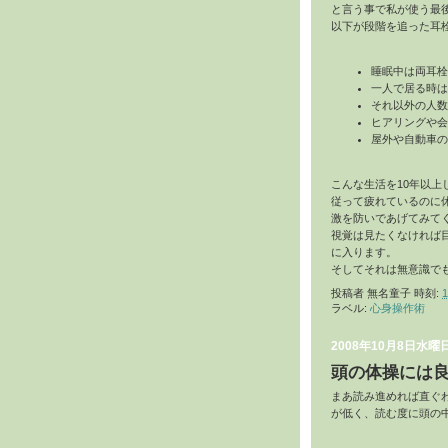
と言う事で私が使う最後
以下が段階を追った耳
睡眠中は両耳栓
一人で居る時は
それ以外の人数
ヒアリングや会
屋外や自動車の
こんな生活を10年以上
従って疲れているのに
激を防いであげてみて
視覚は見たくなければ
に入ります。
そしてそれは無意識で
投稿者
無名童子
時刻:
1
ラベル:
心身操作術
2008年10月8日水曜
頭の体操には
まあ読み進めれば直ぐ
が低く、読む度に頭の