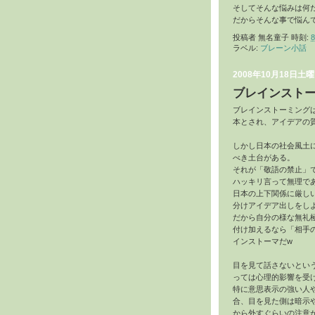
そしてそんな悩みは何
だからそんな事で悩ん
投稿者
無名童子
時刻:
8
ラベル:
ブレーン小話
2008年10月18日土
ブレインストー
ブレインストーミング
本とされ、アイデアの
しかし日本の社会風土
べき土台がある。
それが「敬語の禁止」
ハッキリ言って無理で
日本の上下関係に厳し
分けアイデア出しをし
だから自分の様な無礼
付け加えるなら「相手
インストーマだw
目を見て話さないとい
っては心理的影響を受
特に意思表示の強い人
合、目を見た側は暗示
から外すぐらいの注意