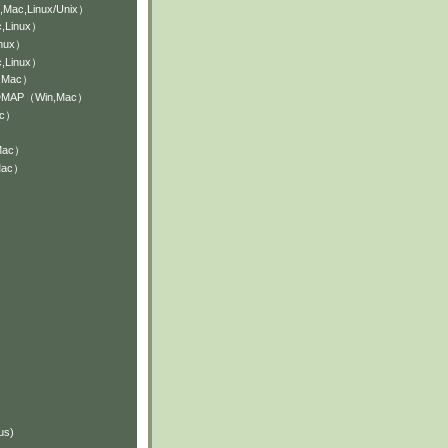
,Mac,Linux/Unix）
,Linux）
inux）
,Linux）
n,Mac）
NDMAP（Win,Mac）
ac）
Mac）
Mac）
）
）
us)