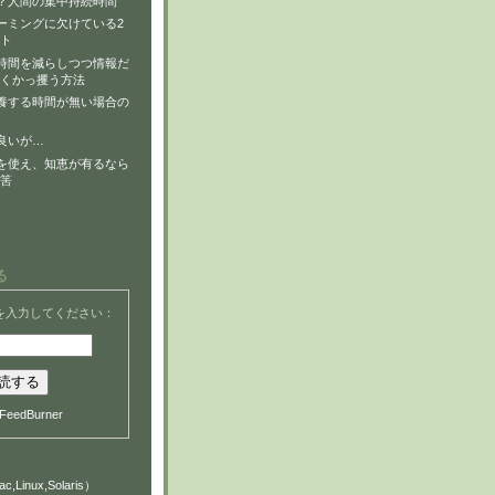
？人間の集中持続時間
ーミングに欠けている2
ト
時間を減らしつつ情報だ
くかっ攫う方法
養する時間が無い場合の
良いが…
を使え、知恵が有るなら
筈
る
を入力してください：
FeedBurner
c,Linux,Solaris）