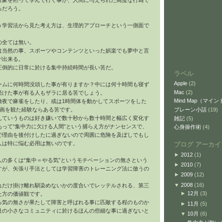
対象を黙って学んで行く事が、人間に与えられた高度な行為で
るだろう。
う学習法から見た考え方は、生理的アプローチという一側面で
の全ては無い。
は当然の事、スポーツやコンテンツといった娯楽でも夢中と言
が出来る。
圧倒的に日常に於ける集中持続時間が長い筈だ。
ラベル
Apple
(2)
ームに何時間没頭した事が有りますか？中には何十時間も寝ず
Mac
(2)
続けた事が有る人もザラに居る筈でしょう。
Mind Map（マイ
徹夜で麻雀をしたり、或は1時間体を動かしてスポーツをした
ブレーン小話
(19)
映画を観た経験ならある筈です。
んていうものは好き嫌いで数十秒から数十時間と幅広く変化す
雑記
(5)
あって“集中力に欠ける人間”という捕らえ方がナンセンスで、
心身操作術
(4)
で理由を後付けしたに過ぎないので周囲に危険を及ぼしでもし
人は特に悩む必用は無いのです。
ブログ アーカイ
►
2012
(1)
人の多くは“集中＝やる気”というモチベーションの無さという
►
2010
(7)
すが、矢張り手法としては学習障害のトレーニング法に倣うの
►
2009
(12)
▼
2008
(16)
れだけ掛け離れ馴染めないかの度合いでレッテルされる、第三
►
12月
(3)
た方の価値観です。
る気の無さが果たして障害と呼ばれる事に匹敵する程のものか
►
11月
(5)
社の小さなコミュニティに於けるほんの些細な事に過ぎないと
▼
10月
(6)