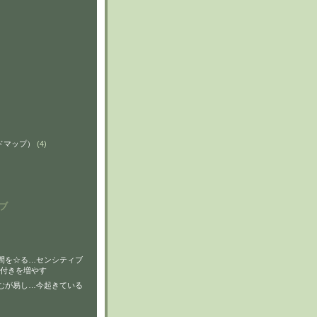
ンドマップ）
(4)
ブ
間を☆る…センシティブ
付きを増やす
むが易し…今起きている