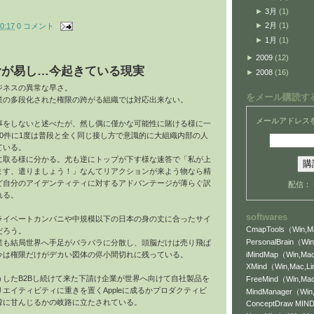
►
3月
(1)
►
2月
(1)
0:17
0 コメント
►
1月
(1)
►
2009
(12)
むが易し…今起きている現実
►
2008
(16)
ジネスの異常な早さ。
をメール購読す
業の多段化された権限の跨がる組織では対応出来ない。
メールアドレス
事をしないと述べたが、然し偶に僅かな可能性に賭ける様に一
0件に1度は普段と全く同じ接し方で意識的に大組織内部の人
ている。
に取る様に分かる。尤も逆にトップが下す様な速答で「私が上
ます、遣りましょう！」なんてリアクションが来よう物なら精
ど自分のアイデンティティに対するアドバンテージが薄らぐ訳
配信：
れる。
softwares
ライベートカンパニや中規模以下の日本の身の丈に合ったサイ
CmapTools（Win,Ma
だろう。
PersonalBrain（Win
業も結局世界へ手足がバラバラに分散し、頭脳だけは売り飛ば
iMindMap（Win,Mac
今は権限だけがデカい図体の侭小間切れに残っている。
XMind（Win,Mac,L
うしたB2Bし続けて来た下請け企業が世界へ向けて自社製品を
FreeMind（Win,Mac
エイティビティに重きを置くAppleに成るかプロダクティビ
MindManager（Wi
韓に甘んじるかの岐路に立たされている。
ConceptDraw MI