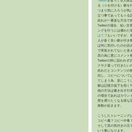
Twitter
を遣ってる人限
る（☆を付ける）癖を
つまり気に入ろうが気
立つ事であっても☆る
此れが一番楽な方法で
Twitterの場合、短
ングを行うには優れた
はてブ
もいいですが、
人が多く良い癖が付き難い
ば何に気付いたのか読
で実装されてないと使
其の為に更にコメント
Twitterの枠に囚
クサク遣って行きたい
此れだとコンテンツの
但し、コピペについて
てしまう為、逆にこう
癖は記憶力低下を招く
他の方法は書き出す行
の場合であればカウント
歴を遡りたくなる様な
衝動が起きます。
こうしたトレーニング
コピペ魔？コピペ中毒
そして其の気付きの元
いう事になります。