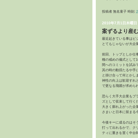
投稿者
無名童子
時刻:
2
2010年7月1日木曜日
案ずるより産
最近起きている事はビ
とてもじゃないが大企
前回、トップとしか仕
種の戒めの儀式として1
間へのコミットを試み
其の時の動揺たるや手
と掛け合って何とかし
神性の向上は歓迎すれ
で更なる飛躍が求めら
恐らく大手大企業もプ
ズとして収束して行く
大きく膨れ上がった企
さまいと日本に留まる
今後キーに成るのはそ
打って出れるかで、クリ
ティに重きを置く中台