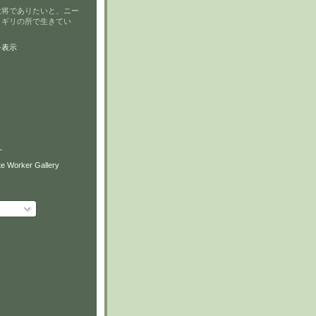
大将でありたいと、ニー
リギリの所で生きてい
を表示
T
e Worker Gallery