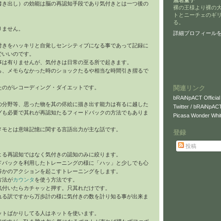
無名童子
書き出し）の効能は脳の再認知手段であり気付きとは一つ後の
裸の王様より裸の
トとニーチェのギ
る。
りません。
詳細プロフィール
付きをハッキリと自覚しセンシティブになる事であって記録に
でいいのです。
事は有りませんが、気付きは日常の至る所で起きます。
ら、メモらなかった時のショックたるや相当な時間引き摺るで
関連リンク
たのがレコーディング・ダイエットです。
bRAiNpACT Official
の分野等、思った物を其の侭絵に描き出す能力は有るに越した
Twitter / bRAiNpAC
グも必要で其れが再認知たるフィードバックの方法でもありま
Picasa Wonder Whit
メモとは意味記憶に関する言語出力が主な話です。
登録
投稿
よる再認知ではなく気付きの認知のみに絞ります。
ドバックを利用したトレーニングの様に「ハッ」と少しでも心
等かのアクションを起こすトレーニングをします。
方法が
カウンタ
を使う方法です。
気付いたらカチャッと押す。只其れだけです。
れる訳ですから万歩計の様に気付きの数を計り知る事が出来ま
ットばかりしてる人はネットを使います。