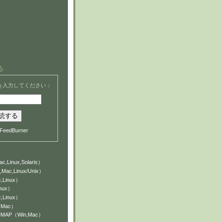
る
を入力してください：
FeedBurner
c,Linux,Solaris）
,Mac,Linux/Unix）
,Linux）
inux）
,Linux）
n,Mac）
NDMAP（Win,Mac）