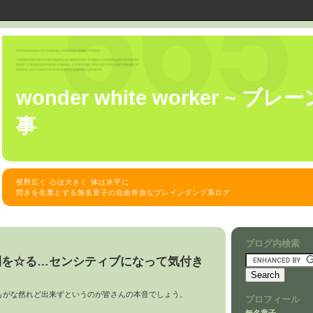
wonder white worker ~ 
事
視野広く 心は大きく 体は水平に
閃きを生業とする無名童子の自由奔放なブレインダンプ系ログ
ブログ内検索
間を☆る…センシティブになって気付き
もがな然れど出来ずというのが皆さんの本音でしょう。
プロフィール