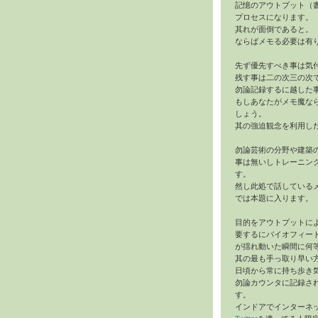
記憶のアウトプット（
プロセスになります。
其れが面倒であると。
ならばメモる必要は有
先ず優先すべき事は気
残す事は二の次三の次
勿論記録するに越した
もしあなたがメモ魔な
しょう。
其の強迫観念を利用し
勿論芸術の分野や建築
事は無いしトレーニン
す。
然し此処で話している
では本題に入ります。
目的をアウトプットに
要するにバイオフィー
が揺れ動いた瞬間に何
其の最も手っ取り早い
日頃から常に持ち歩き
勿論カウンタに記録さ
す。
インドアでインターネ