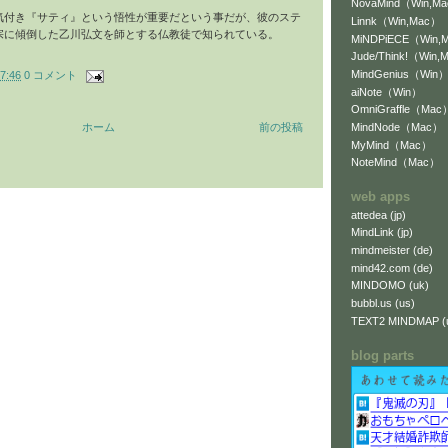
NovaMind（Win,M
気付き『サティ』という悟性が重要だという事だが、彼のステ
Linnk（Win,Mac）
宗に傾倒した乙川弘文を師とする仏教徒で知られている。
MiNDPiECE（Win,
Jude/Think!（Win,
MindGenius（Win
7:46
0 コメント
aiNote（Win）
OmniGraffle（Mac
MindNode（Mac）
ホーム
前の投稿
MyMind（Mac）
NoteMind（Mac）
web apps
attedea (jp)
MindLink (jp)
mindmeister (de)
mind42.com (de)
MINDOMO (uk)
bubbl.us (us)
TEXT2 MINDMAP (
blog parts