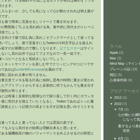
定ですが、TLを眺め乍ら気になるポストが有れば構わずファボ
付けます。
に入らまいが、少しでも気になって心が動かされれば例え腹が
訳です。
然も後で簡単に見返せるしツイートで書き出せます。
い文章が際限無くTL上を流れ続ける為、集中的に気付きのトレーニ
環境でしょう。
長文向けで後で読む為に其れこそブックマークとして使ってる
でしょう。後で見返すにもTwitterの140文字以上を超えれ
ラベル
み返すのが困難なので難しくなります。
はてなスター
はサイト
Apple
(2)
えないし其れ以外でははてブ上でなので一長一短です。
Mac
(2)
欄へコピペとなると長続きしないでしょう。
Mind Map（マイ
われず広くネットサーフィンを楽しむ中でクリッピングやコピペでサ
ブレーン小話
(19)
のであれば
tumblr
や
Evernote
がお薦めです。
雑記
(5)
種類に囚われる事が有りません。
心身操作術
(4)
は要注意でメモを取る行為に傾倒し思考の時間に重きが置かれ
したアプトプットからすると反射的に何でもかんでも書き出す
ブログ アーカイ
可能性が有ります。
為とは程遠く反射的な観測なので繰り返して行く内にカウンタ
►
2012
(1)
後に気付きを憶えていたくなるし、Twitterであれば☆った履
▼
2010
(7)
迂路覚えという記憶力の高まりを示す記憶を思い出そうとする
▼
7月
(2)
心が動いた瞬
になって気
は遣ってる人と遣ってない人とでは雲泥の差です。
案ずるより産
？？な人なら気付きの効果は理解出来ると思います。
現実
である脳機能其の物のパフォーマンスを向上させるのが瞑想と
►
6月
(2)