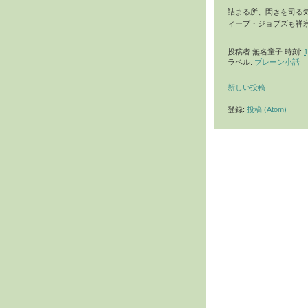
詰まる所、閃きを司る
ィーブ・ジョブズも禅
投稿者
無名童子
時刻:
1
ラベル:
ブレーン小話
新しい投稿
登録:
投稿 (Atom)