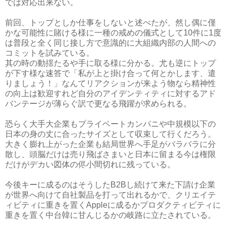
では対応出来ない。
前回、トップとしか仕事をしないと述べたが、然し偶に僅
かな可能性に賭ける様に一種の戒めの儀式として10件に1度
は普段と全く同じ接し方で意識的に大組織内部の人間への
コミットを試みている。
其の時の動揺たるや手に取る様に分かる。尤も逆にトップ
が下す様な速答で「私が上と掛け合って何とかします、遣
りましょう！」なんてリアクションが来よう物なら精神性
の向上は歓迎すれど自分のアイデンティティに対するアド
バンテージが薄らぐ訳で更なる飛躍が求められる。
恐らく大手大企業もプライベートカンパニや中規模以下の
日本の身の丈に合ったサイズとして収束して行くだろう。
大きく膨れ上がった企業も結局世界へ手足がバラバラに分
散し、頭脳だけは売り飛ばさまいと日本に留まる今は権限
だけがデカい図体の侭小間切れに残っている。
今後キーに成るのはそうしたB2Bし続けて来た下請け企業
が世界へ向けて自社製品を打って出れるかで、クリエイテ
ィビティに重きを置くAppleに成るかプロダクティビティに
重きを置く中台韓に甘んじるかの岐路に立たされている。