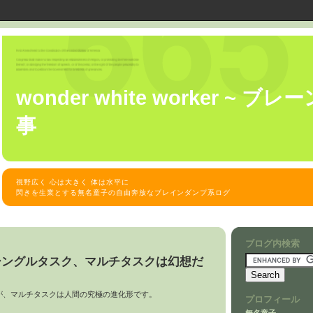
wonder white worker ~ 
事
視野広く 心は大きく 体は水平に
閃きを生業とする無名童子の自由奔放なブレインダンプ系ログ
ブログ内検索
シングルタスク、マルチタスクは幻想だ
が、マルチタスクは人間の究極の進化形です。
プロフィール