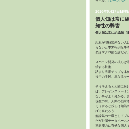
ラベル:
ブレーン小話
2010年6月27日日曜
個人知は常に
知性の弊害
個人知は常に組織知（
此れが理解出来ない人
らないと本末転倒な事
勿論マクロ的な話だが
スパコン開発の核心は
続する技術。
詰まり汎用チップを本
後手の手段、単なるサ
そう考えると人間に於
ば、ブレインストーミ
ない事がよく分かる。
現在の所、人間の脳味
そうすると残るは知能
げる事だろう。
無論其の一環としてブ
だが外脳データベース
連想能力に有効な個人