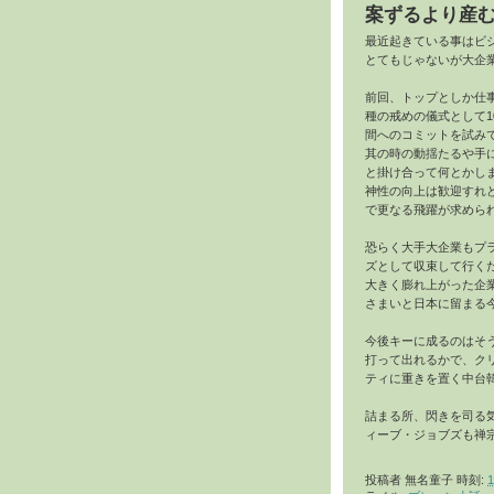
案ずるより産
最近起きている事はビ
とてもじゃないが大企
前回、トップとしか仕
種の戒めの儀式として1
間へのコミットを試み
其の時の動揺たるや手
と掛け合って何とかし
神性の向上は歓迎すれ
で更なる飛躍が求めら
恐らく大手大企業もプ
ズとして収束して行く
大きく膨れ上がった企
さまいと日本に留まる
今後キーに成るのはそ
打って出れるかで、クリ
ティに重きを置く中台
詰まる所、閃きを司る
ィーブ・ジョブズも禅
投稿者
無名童子
時刻:
1