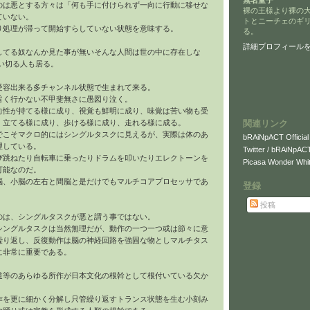
無名童子
のは悪とする方々は「何も手に付けられず一向に行動に移せな
裸の王様より裸の
ていない。
トとニーチェのギ
り処理が滞って開始すらしていない状態を意味する。
る。
詳細プロフィール
してる奴なんか見た事が無いそんな人間は世の中に存在しな
い切る人も居る。
受容出来る多チャンネル状態で生まれて来る。
旨く行かない不甲斐無さに愚図り泣く。
向性が持てる様に成り、視覚も鮮明に成り、味覚は苦い物も受
関連リンク
、立てる様に成り、歩ける様に成り、走れる様に成る。
でこそマクロ的にはシングルタスクに見えるが、実際は体のあ
bRAiNpACT Official
理している。
Twitter / bRAiNpAC
び跳ねたり自転車に乗ったりドラムを叩いたりエレクトーンを
Picasa Wonder Whit
可能なのだ。
脳、小脳の左右と間脳と是だけでもマルチコアプロセッサであ
登録
投稿
のは、シングルタスクが悪と謂う事ではない。
シングルタスクは当然無理だが、動作の一つ一つ或は節々に意
繰り返し、反復動作は脳の神経回路を強固な物としマルチタス
に非常に重要である。
道等のあらゆる所作が日本文化の根幹として根付いている欠か
作を更に細かく分解し只管繰り返すトランス状態を生む小刻み