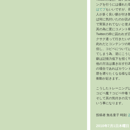
ングを行うには優れた
はてブ
もいいですが、
人が多く良い癖が付き難い
ば何に気付いたのか読
で実装されてないと使
其の為に更にコメント
Twitterの枠に囚
クサク遣って行きたい
此れだとコンテンツの
但し、コピペについて
てしまう為、逆にこう
癖は記憶力低下を招く
他の方法は書き出す行
の場合であればカウント
歴を遡りたくなる様な
衝動が起きます。
こうしたトレーニング
コピペ魔？コピペ中毒
そして其の気付きの元
いう事になります。
投稿者
無名童子
時刻:
2
2010年7月1日木曜日