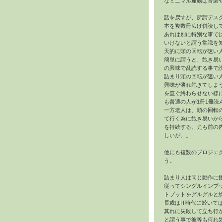
なミニマル運動は音楽
話を戻すが、所謂デス
本を複数冊広げ併読し
あれは別に特別な事で
いけないと謂う常識を
天的に頭の回転が速い
簡単に謂うと、飽き易
の興味で乱読する事で
詰まり頭の回転が速い
興味が薄れ飽きてしま
を直ぐ終わらせない様
も普通の人が1冊1冊読
一方老人は、頭の回転
て行く為に飽き易いか
を持続する。尤も前の
しいが。。
他にも複数のプロジェ
う。
詰まり人は同じ動作に
従ってシングルインプ
トプットをグルグルと
長或はIT時代に於いて
其れに失敗して立ち行
と謂う事で彼等も何れ