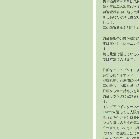
先ず優先すべき事は気
残す事は二の次三の次
勿論記録するに越した
もしあなたがメモ魔な
しょう。
其の強迫観念を利用し
勿論芸術の分野や建築
事は無いしトレーニン
す。
然し此処で話している
では本題に入ります。
目的をアウトプットに
要するにバイオフィー
が揺れ動いた瞬間に何
其の最も手っ取り早い
日頃から常に持ち歩き
勿論カウンタに記録さ
す。
インドアでインターネ
Twitter
を遣ってる人限
る（☆を付ける）癖を
つまり気に入ろうが気
立つ事であっても☆る
此れが一番楽な方法で
Twitterの場合、短