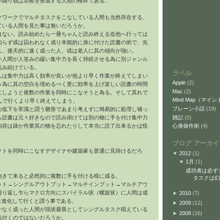
や踊り或は宗教を形成する人類の根幹である。
クワークでマルチタスクをこなしている人間も当然存在する。
ている人間を見た事は無いだろうか。
はない。読み始めたら一冊ちゃんと読み終える迄他へ行っては
知らず或は囚われなく成り本能的に身に付けた読書の術で、先
人、後天的に速く成った人、或は老人に其の傾向が強い。
い人間が人並みの緩い集中力を長く持続させる為に別ジャンル
読み続けている。
ラベル
人は集中力は高く効率が良いが他より早く作業が終えてしまい
Apple
(2)
う為に其の空白を埋めるべく更に効率を上げ楽しい読書の時間
Mac
(2)
にしようと複数の作業を同時にこなそうと為る。そして其れで
Mind Map（マイ
んで行くより早く終えてしまう。
ブレーン小話
(19)
の低下を常識と謂う雛形であまり考えずに簡易的に処理し補っ
雑記
(5)
ら読書は元々好きなので読み掛けては別の物に手を付け集中力
心身操作術
(4)
内容は疎か作業其の物を忘れたりして本当に読了出来るかは怪
ブログ アーカイ
クトを同時にこなすデザイナや建築家も普通に見掛けるだろ
▼
2012
(1)
▼
1月
(1)
成功者は必ず
飽きて来ると必然的に複数に手を付ける様に成る。
タスクは幻
ット→シングルアウトプット→マルチインプット→マルチアウ
繰り返し乍らマクロ方向にスパイラル状（螺旋状）に人間は成
►
2010
(7)
は進化して行くと謂う事である。
►
2009
(12)
かなく成った人間が現状最善としてシングルタスク唱えている
►
2008
(16)
気付くのではないだろうか。