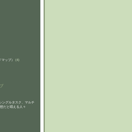
ンドマップ）
(4)
ブ
シングルタスク、マルチ
想だと唱える人々