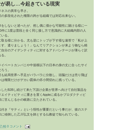
むが易し…今起きている現実
ジネスの異常な早さ。
業の多段化された権限の跨がる組織では対応出来ない。
事をしないと述べたが、然し偶に僅かな可能性に賭ける様に一
0件に1度は普段と全く同じ接し方で意識的に大組織内部の人
ている。
に取る様に分かる。尤も逆にトップが下す様な速答で「私が上
ます、遣りましょう！」なんてリアクションが来よう物なら精
ど自分のアイデンティティに対するアドバンテージが薄らぐ訳
れる。
ライベートカンパニや中規模以下の日本の身の丈に合ったサイ
だろう。
業も結局世界へ手足がバラバラに分散し、頭脳だけは売り飛ば
今は権限だけがデカい図体の侭小間切れに残っている。
うしたB2Bし続けて来た下請け企業が世界へ向けて自社製品を
エイティビティに重きを置くAppleに成るかプロダクティビ
韓に甘んじるかの岐路に立たされている。
気付き『サティ』という悟性が重要だという事だが、彼のステ
宗に傾倒した乙川弘文を師とする仏教徒で知られている。
7:46
0 コメント