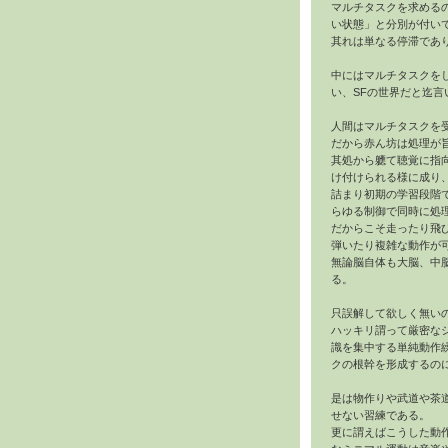
マルチタスクを求める
い状態」と分別が付い
其れは単なる停滞であ
中にはマルチタスクを
い、SFの世界だと迄言
人間はマルチタスクを
だから赤ん坊は処理が
其処から軈て聴覚に指
け付けられる様に成り
詰まり初期の学習段階
らゆる制御で同時に処
だからこそ走ったり飛
弾いたり複雑な動作が
無論脳自体も大脳、中
る。
只誤解して欲しく無い
ハッキリ謂って厳密な
識を集中する単純動作
クの根幹を形成するの
是は物作りや武道や茶
せない習練である。
更に謂えばこうした動