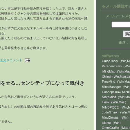
をメール購読す
らない方は是非行動を刻み階段を低くした上で、読み・書きと
の興味を引くジャンルの階段を用意しては如何だろうか。
メールアドレス
階段を上り出したら決して立ち止まらず飽きたら別の階段へ飛
動き出すのに又膨大なエネルギーを有し階段を更に小さくしな
陥る。
を揃えたく成るのであまり上っていない低い階段の方を処理し
配信：
果を同時発生させる事が出来ます。
softwares
3:08
0 コメント
CmapTools（Win,Ma
PersonalBrain（Win
iMindMap（Win,Mac
XMind（Win,Mac,L
FreeMind（Win,Mac
間を☆る…センシティブになって気付き
MindManager（Wi
ConceptDraw MI
もがな然れど出来ずというのが皆さんの本音でしょう。
NovaMind（Win,M
Linnk（Win,Mac）
書き出し）の効能は脳の再認知手段であり気付きとは一つ後の
MiNDPiECE（Win,
Jude/Think!（Win,
MindGenius（Win
りません。
aiNote（Win）
OmniGraffle（Mac