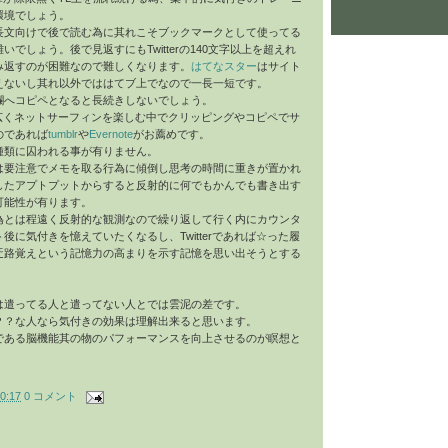
環境でしょう。
長文向けで後で読む為に其れこそブックマークとして使ってる
でしょう。後で見返すにもTwitterの140文字以上を超えれ
み返すのが困難なので難しくなります。
はてなスター
はサイト
えないし其れ以外でははてブ上でなので一長一短です。
欄へコピペとなると長続きしないでしょう。
われず広くネットサーフィンを楽しむ中でクリッピングやコピペでサ
のであれば
tumblr
や
Evernote
がお薦めです。
種類に囚われる事が有りません。
は要注意でメモを取る行為に傾倒し思考の時間に重きが置かれ
したアプトプットからすると反射的に何でもかんでも書き出す
可能性が有ります。
為とは程遠く反射的な観測なので繰り返して行く内にカウンタ
後に気付きを憶えていたくなるし、Twitterであれば☆った履
迂路覚えという記憶力の高まりを示す記憶を思い出そうとする
は遣ってる人と遣ってない人とでは雲泥の差です。
？？な人なら気付きの効果は理解出来ると思います。
である脳機能其の物のパフォーマンスを向上させるのが瞑想と
0:17
0 コメント