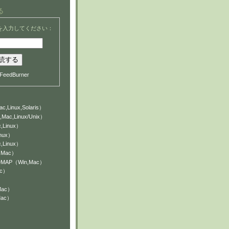
る
を入力してください：
FeedBurner
c,Linux,Solaris）
,Mac,Linux/Unix）
,Linux）
inux）
,Linux）
n,Mac）
NDMAP（Win,Mac）
ac）
Mac）
Mac）
）
）