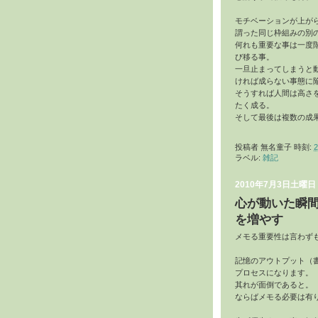
モチベーションが上が
謂った同じ枠組みの別
何れも重要な事は一度
び移る事。
一旦止まってしまうと
ければ成らない事態に
そうすれば人間は高さ
たく成る。
そして最後は複数の成
投稿者
無名童子
時刻:
2
ラベル:
雑記
2010年7月3日土曜日
心が動いた瞬
を増やす
メモる重要性は言わず
記憶のアウトプット（
プロセスになります。
其れが面倒であると。
ならばメモる必要は有