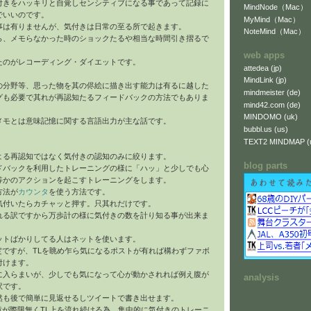
付きをハッキリと自覚しセンシティブになる事であって記録に
MindNode（Mac）
でいいのです。
MyMind（Mac）
事は有りませんが、気付きは日常の至る所で起きます。
NoteMind（Mac）
ら、メモらなかった時のショックたるや相当な時間引き摺るで
web apps
たのがレコーディング・ダイエットです。
attedea (jp)
MindLink (jp)
の分野等、思った物を其の侭絵に描き出す能力は有るに越した
mindmeister (de)
グも必要で其れが再認知たるフィードバックの方法でもありま
mind42.com (de)
MINDOMO (uk)
メモとは意味記憶に関する言語出力が主な話です。
bubbl.us (us)
TEXT2 MINDMAP (
よる再認知ではなく気付きの認知のみに絞ります。
blog parts
ドバックを利用したトレーニングの様に「ハッ」と少しでも心
等かのアクションを起こすトレーニングをします。
方法が
カウンタ
を使う方法です。
気付いたらカチャッと押す。只其れだけです。
れる訳ですから万歩計の様に気付きの数を計り知る事が出来ま
ットばかりしてる人はネットを使います。
定ですが、TLを眺め乍ら気になるポストが有れば構わずファボ
付けます。
に入らまいが、少しでも気になって心が動かされれば例え腹が
analysis
訳です。
然も後で簡単に見返せるしツイートで書き出せます。
い文章が際限無くTL上を流れ続ける為、集中的に気付きのトレーニ