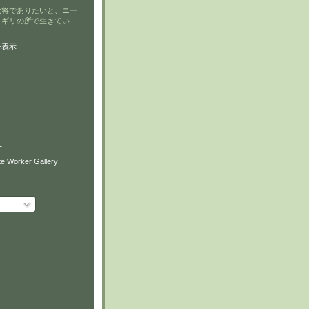
大将でありたいと、ニー
リギリの所で生きてい
を表示
T
e Worker Gallery