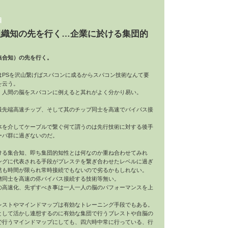
日
組織知の先を行く…企業に於ける集団的
集合知）の先を行く。
はPSを沢山繋げばスパコンに成るからスパコン技術なんて要
を云う。
、人間の脳をスパコンに例えると其れがよく分かり易い。
最先端高速チップ、そして其のチップ同士を高速でバイパス接
体を介してケーブルで繋ぐ何て謂うのは先行技術に対する後手
ーバ群に過ぎないのだ。
ける集合知、即ち集団的知性とは何なのか重ね合わせてみれ
ングに代表される手段がプレステを繋ぎ合わせたレベルに過ぎ
然も時間が限られ常時接続でもないので劣るかもしれない。
噌同士を高速の侭バイパス接続する技術等無い。
の高速化、先ずすべき事は一人一人の脳のパフォーマンスを上
レストやマインドマップは有効なトレーニング手段でもある。
として活かし連想するのに有効な集団で行うブレストや自脳の
で行うマインドマップにしても、四六時中常に行っている、行